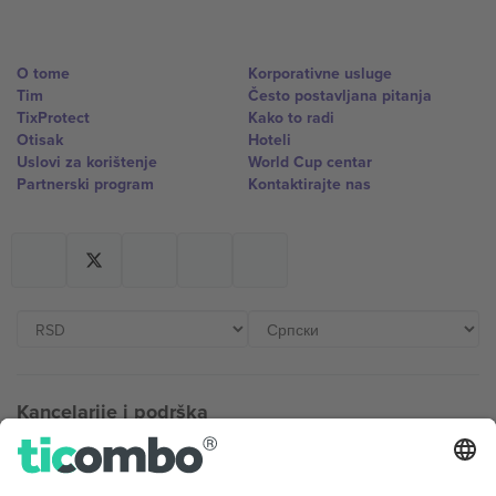
O tome
Korporativne usluge
Tim
Često postavljana pitanja
TixProtect
Kako to radi
Otisak
Hoteli
Uslovi za korištenje
World Cup centar
Partnerski program
Kontaktirajte nas
Kancelarije i podrška
Germany
United Kingdom
Unter den Linden 24, 10117
167 City Road, London, Greater