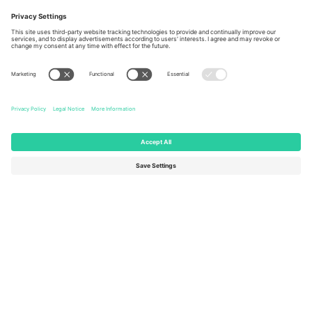
Berlin, Germany
London, EC1V 1AW, United
Kingdom
United States
Switzerland
131 Continental Dr, Suite 305,
Dorfstrasse 52a, 6390
Newark, Delaware 19713, United
Engelberg, Switzerland
States
Bulgaria
United Arab Emirates
Regus Sofia City West, bul
UAE Dubai Silicon Oasis, DDP
Totleben 53-55, 1606 Sofia,
Building A1, Office 302, Dubai,
Bulgaria
United Arab Emirates
Mexico
Av Chapultepec 360, Roma
Norte, Cuauhtémoc, 06700
Ciudad de México, CDMX,
Mexico
Pravna lica platforme mogu se razlikovati u zavisnosti od lokacije,