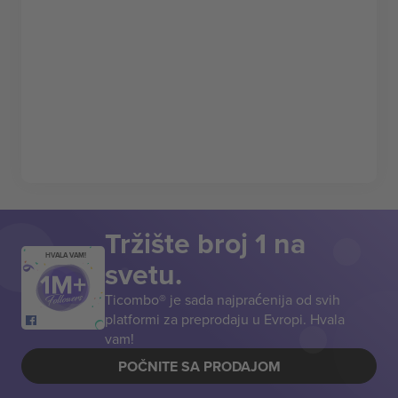
Tržište broj 1 na
HVALA VAM!
svetu.
Ticombo® je sada najpraćenija od svih
platformi za preprodaju u Evropi. Hvala
vam!
POČNITE SA PRODAJOM