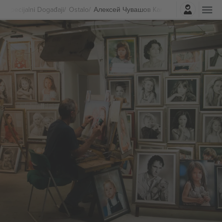
Najavite se
Specijalni Događaji
Ostalo
Алексей Чувашов Karte