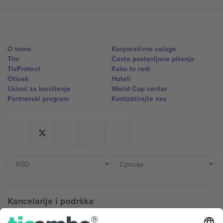
O tome
Korporativne usluge
Tim
Često postavljana pitanja
TixProtect
Kako to radi
Otisak
Hoteli
Uslovi za korištenje
World Cup centar
Partnerski program
Kontaktirajte nas
Kancelarije i podrška
Germany
United Kingdom