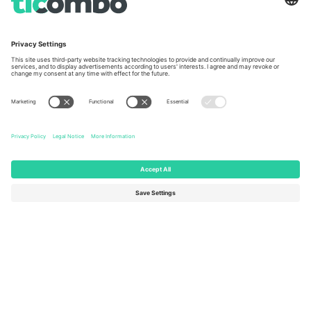
Unter den Linden 24, 10117
167 City Road, London, Greater
Berlin, Germany
London, EC1V 1AW, United
Kingdom
United States
Switzerland
131 Continental Dr, Suite 305,
Dorfstrasse 52a, 6390
Newark, Delaware 19713, United
Engelberg, Switzerland
States
Bulgaria
United Arab Emirates
Regus Sofia City West, bul
UAE Dubai Silicon Oasis, DDP
Totleben 53-55, 1606 Sofia,
Building A1, Office 302, Dubai,
Bulgaria
United Arab Emirates
Mexico
Av Chapultepec 360, Roma
Norte, Cuauhtémoc, 06700
Ciudad de México, CDMX,
Mexico