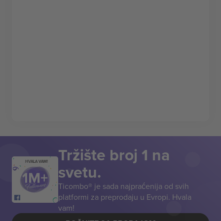
Tržište broj 1 na
HVALA VAM!
svetu.
Ticombo® je sada najpraćenija od svih
platformi za preprodaju u Evropi. Hvala
vam!