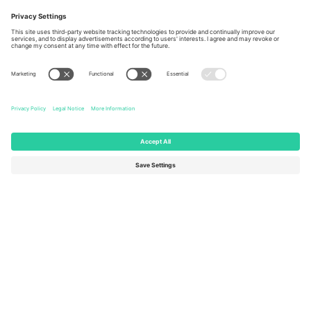
Berlin, Germany
London, EC1V 1AW, United
Kingdom
United States
Switzerland
131 Continental Dr, Suite 305,
Dorfstrasse 52a, 6390
Newark, Delaware 19713, United
Engelberg, Switzerland
States
Bulgaria
United Arab Emirates
Regus Sofia City West, bul
UAE Dubai Silicon Oasis, DDP
Totleben 53-55, 1606 Sofia,
Building A1, Office 302, Dubai,
Bulgaria
United Arab Emirates
Mexico
Av Chapultepec 360, Roma
Norte, Cuauhtémoc, 06700
Ciudad de México, CDMX,
Mexico
Pravna lica platforme mogu se razlikovati u zavisnosti od lokacije,