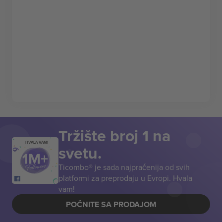
Tržište broj 1 na
HVALA VAM!
svetu.
Ticombo® je sada najpraćenija od svih
platformi za preprodaju u Evropi. Hvala
vam!
POČNITE SA PRODAJOM