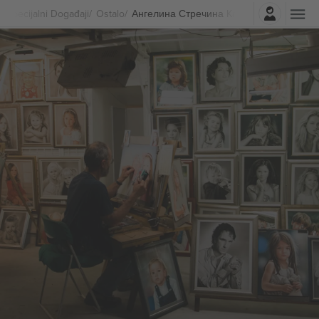
Najavite se
Specijalni Događaji
Ostalo
Ангелина Стречина Karte