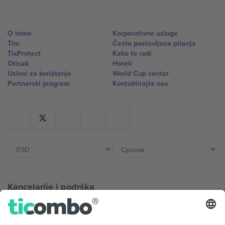
O tome
Korporativne usluge
Tim
Često postavljana pitanja
TixProtect
Kako to radi
Otisak
Hoteli
Uslovi za korištenje
World Cup centar
Partnerski program
Kontaktirajte nas
Kancelarije i podrška
Germany
United Kingdom
Unter den Linden 24, 10117
167 City Road, London, Greater