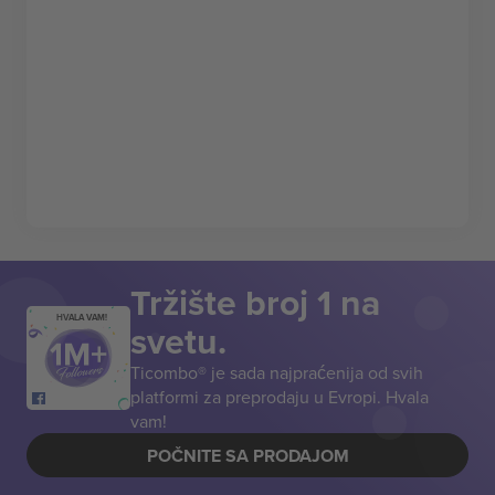
Tržište broj 1 na
HVALA VAM!
svetu.
Ticombo® je sada najpraćenija od svih
platformi za preprodaju u Evropi. Hvala
vam!
POČNITE SA PRODAJOM