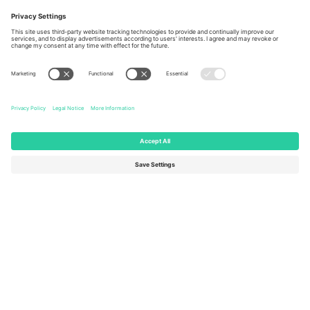
Berlin, Germany
London, EC1V 1AW, United
Kingdom
United States
Switzerland
131 Continental Dr, Suite 305,
Dorfstrasse 52a, 6390
Newark, Delaware 19713, United
Engelberg, Switzerland
States
Bulgaria
United Arab Emirates
Regus Sofia City West, bul
UAE Dubai Silicon Oasis, DDP
Totleben 53-55, 1606 Sofia,
Building A1, Office 302, Dubai,
Bulgaria
United Arab Emirates
Mexico
Av Chapultepec 360, Roma
Norte, Cuauhtémoc, 06700
Ciudad de México, CDMX,
Mexico
Pravna lica platforme mogu se razlikovati u zavisnosti od lokacije,