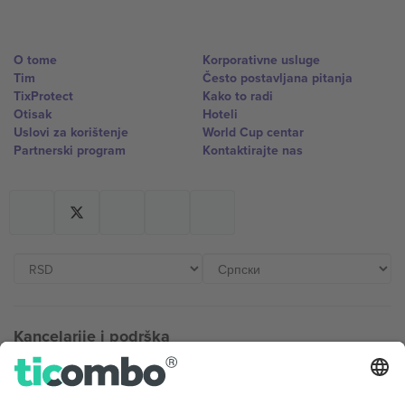
O tome
Korporativne usluge
Tim
Često postavljana pitanja
TixProtect
Kako to radi
Otisak
Hoteli
Uslovi za korištenje
World Cup centar
Partnerski program
Kontaktirajte nas
Kancelarije i podrška
Germany
United Kingdom
Unter den Linden 24, 10117
167 City Road, London, Greater