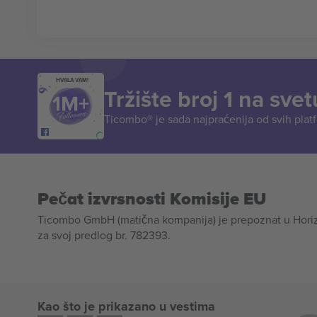
HVALA VAM!
Tržište broj 1 na svet
Ticombo® je sada najpraćenija od svih plat
Pečat izvrsnosti Komisije EU
Ticombo GmbH (matična kompanija) je prepoznat u Horizon
za svoj predlog br. 782393.
Kao što je prikazano u vestima