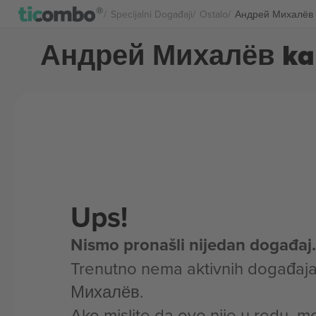
Specijalni Događaji
Ostalo
Андрей Михалёв 
Андрей Михалёв ka
Ups!
Nismo pronašli nijedan događaj.
Trenutno nema aktivnih događaj
Михалёв.
Ako mislite da ovo nije u redu, m