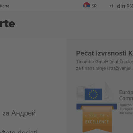
Karte
SR
+1
RS
rte
Pečat izvrsnosti 
Ticombo GmbH (matična kom
za finansiranje istraživanja 
a za Андрей
ožete dodati