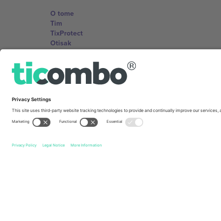
O tome
Tim
TixProtect
Otisak
Uslovi za korištenje
Partnerski program
Kancelarije i podrška
Germany
Unter den Linden 24, 10117 Berlin, Germany
United States
131 Continental Dr, Suite 305, Newark, Delaware 19713, 