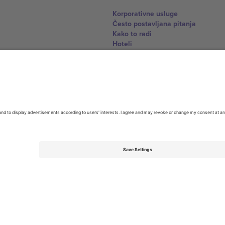
Korporativne usluge
Često postavljana pitanja
Kako to radi
Hoteli
World Cup centar
Kontaktirajte nas
United Kingdom
167 City Road, London, Greater L
Switzerland
United States
Dorfstrasse 52a, 6390 Engelberg, 