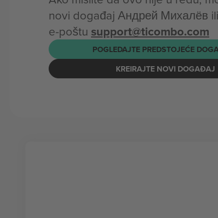
novi događaj Андрей Михалёв ili
e-poštu
support@ticombo.com
POGLEDAJTE PREDSTOJEĆE DOG
KREIRAJTE NOVI DOGAĐAJ