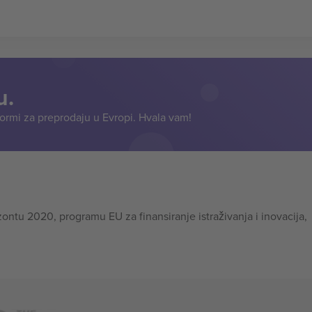
u.
formi za preprodaju u Evropi. Hvala vam!
tu 2020, programu EU za finansiranje istraživanja i inovacija,