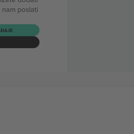
 nam poslati
AĐAJE