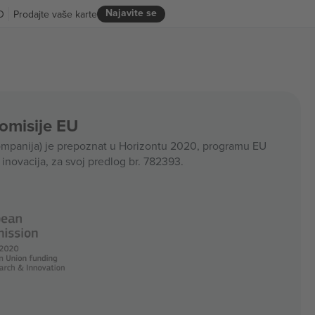
Najavite se
D
Prodajte vaše karte
Komisije EU
panija) je prepoznat u Horizontu 2020, programu EU
i inovacija, za svoj predlog br. 782393.