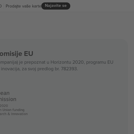
Najavite se
D
Prodajte vaše karte
Komisije EU
panija) je prepoznat u Horizontu 2020, programu EU
i inovacija, za svoj predlog br. 782393.