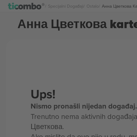
Specijalni Događaji
Ostalo
Анна Цветкова Ka
Анна Цветкова kart
Ups!
Nismo pronašli nijedan događaj.
Trenutno nema aktivnih događaj
Цветкова.
Ako mislite da ovo nije u redu, m