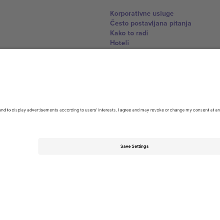
Korporativne usluge
Često postavljana pitanja
Kako to radi
Hoteli
World Cup centar
Kontaktirajte nas
United Kingdom
167 City Road, London, Greater L
Switzerland
United States
Dorfstrasse 52a, 6390 Engelberg, 