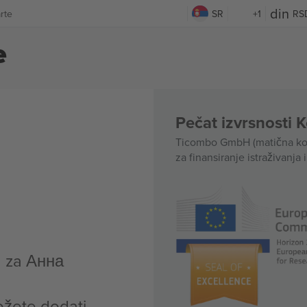
rte
SR
+1
RS
e
Pečat izvrsnosti 
Ticombo GmbH (matična kom
za finansiranje istraživanja 
a za Анна
ožete dodati