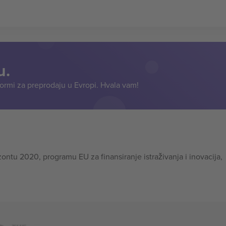
u.
formi za preprodaju u Evropi. Hvala vam!
tu 2020, programu EU za finansiranje istraživanja i inovacija,