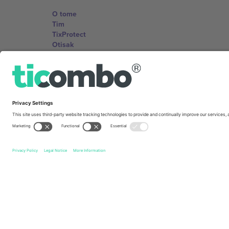
O tome
Tim
TixProtect
Otisak
Uslovi za korištenje
Partnerski program
Kancelarije i podrška
Germany
Unter den Linden 24, 10117 Berlin, Germany
United States
131 Continental Dr, Suite 305, Newark, Delaware 19713, 