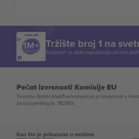
HVALA VAM!
Tržište broj 1 na svet
Ticombo® je sada najpraćenija od svih plat
Pečat izvrsnosti Komisije EU
Ticombo GmbH (matična kompanija) je prepoznat u Horizon
za svoj predlog br. 782393.
Kao što je prikazano u vestima