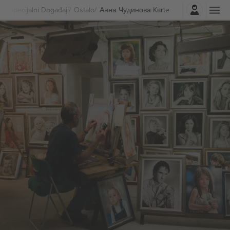
Najavite se
Specijalni Događaji
Ostalo
Анна Чудинова Karte