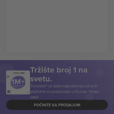
Tržište broj 1 na
HVALA VAM!
svetu.
Ticombo® je sada najpraćenija od svih
platformi za preprodaju u Evropi. Hvala
vam!
POČNITE SA PRODAJOM