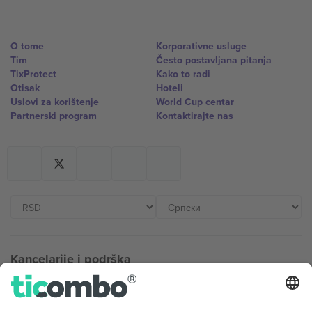
O tome
Korporativne usluge
Tim
Često postavljana pitanja
TixProtect
Kako to radi
Otisak
Hoteli
Uslovi za korištenje
World Cup centar
Partnerski program
Kontaktirajte nas
Kancelarije i podrška
Germany
United Kingdom
Unter den Linden 24, 10117
167 City Road, London, Greater