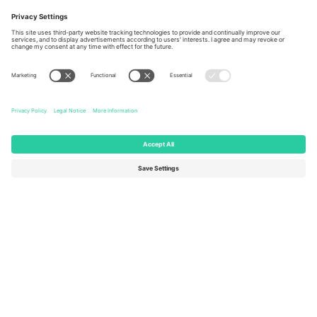
Berlin, Germany
London, EC1V 1AW, United
Kingdom
United States
Switzerland
131 Continental Dr, Suite 305,
Dorfstrasse 52a, 6390
Newark, Delaware 19713, United
Engelberg, Switzerland
States
Bulgaria
United Arab Emirates
Regus Sofia City West, bul
UAE Dubai Silicon Oasis, DDP
Totleben 53-55, 1606 Sofia,
Building A1, Office 302, Dubai,
Bulgaria
United Arab Emirates
Mexico
Av Chapultepec 360, Roma
Norte, Cuauhtémoc, 06700
Ciudad de México, CDMX,
Mexico
Pravna lica platforme mogu se razlikovati u zavisnosti od lokacije,