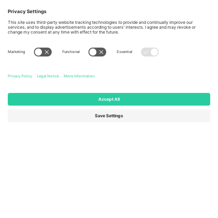
Berlin, Germany
London, EC1V 1AW, United
Kingdom
United States
Switzerland
131 Continental Dr, Suite 305,
Dorfstrasse 52a, 6390
Newark, Delaware 19713, United
Engelberg, Switzerland
States
Bulgaria
United Arab Emirates
Regus Sofia City West, bul
UAE Dubai Silicon Oasis, DDP
Totleben 53-55, 1606 Sofia,
Building A1, Office 302, Dubai,
Bulgaria
United Arab Emirates
Mexico
Av Chapultepec 360, Roma
Norte, Cuauhtémoc, 06700
Ciudad de México, CDMX,
Mexico
Pravna lica platforme mogu se razlikovati u zavisnosti od lokacije,