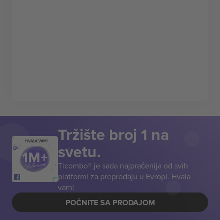
Tržište broj 1 na
HVALA VAM!
svetu.
Ticombo® je sada najpraćenija od svih
platformi za preprodaju u Evropi. Hvala
vam!
POČNITE SA PRODAJOM