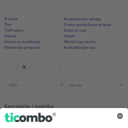
O tome
Korporativne usluge
Tim
Često postavljana pitanja
TixProtect
Kako to radi
Otisak
Hoteli
Uslovi za korištenje
World Cup centar
Partnerski program
Kontaktirajte nas
Kancelarije i podrška
Germany
United Kingdom
Unter den Linden 24, 10117
167 City Road, London, Greater