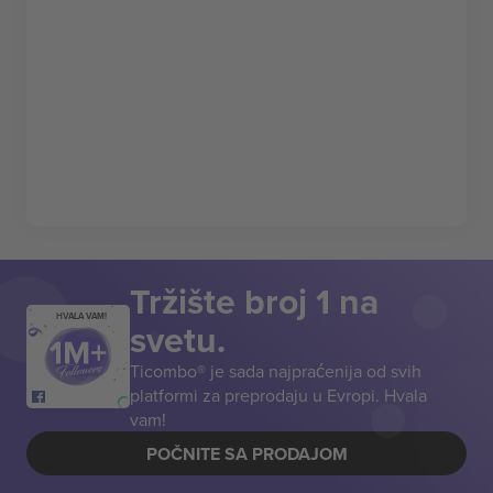
Tržište broj 1 na
HVALA VAM!
svetu.
Ticombo® je sada najpraćenija od svih
platformi za preprodaju u Evropi. Hvala
vam!
POČNITE SA PRODAJOM