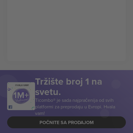
Tržište broj 1 na
HVALA VAM!
svetu.
Ticombo® je sada najpraćenija od svih
platformi za preprodaju u Evropi. Hvala
vam!
POČNITE SA PRODAJOM