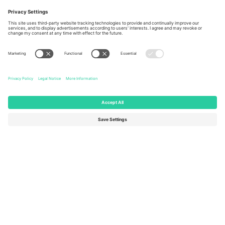
Berlin, Germany
London, EC1V 1AW, United
Kingdom
United States
Switzerland
131 Continental Dr, Suite 305,
Dorfstrasse 52a, 6390
Newark, Delaware 19713, United
Engelberg, Switzerland
States
Bulgaria
United Arab Emirates
Regus Sofia City West, bul
UAE Dubai Silicon Oasis, DDP
Totleben 53-55, 1606 Sofia,
Building A1, Office 302, Dubai,
Bulgaria
United Arab Emirates
Mexico
Av Chapultepec 360, Roma
Norte, Cuauhtémoc, 06700
Ciudad de México, CDMX,
Mexico
Pravna lica platforme mogu se razlikovati u zavisnosti od lokacije,