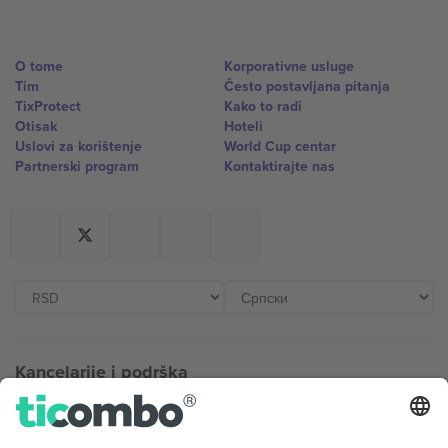
O tome
Korporativne usluge
Tim
Često postavljana pitanja
TixProtect
Kako to radi
Otisak
Hoteli
Uslovi za korištenje
World Cup centar
Partnerski program
Kontaktirajte nas
Kancelarije i podrška
Germany
United Kingdom
Unter den Linden 24, 10117
167 City Road, London, Greater