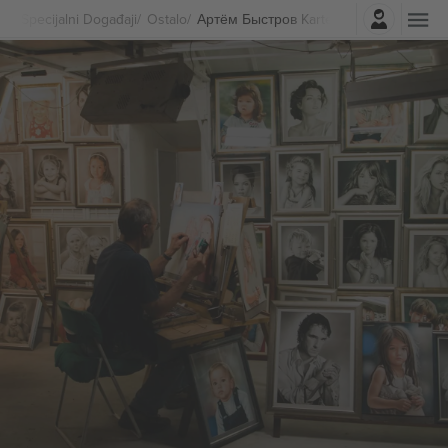
Najavite se
Specijalni Događaji
Ostalo
Артём Быстров Karte