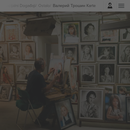
Najavite se
Specijalni Događaji
Ostalo
Валерий Трошин Karte