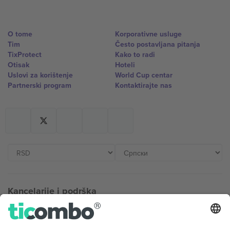
O tome
Korporativne usluge
Tim
Često postavljana pitanja
TixProtect
Kako to radi
Otisak
Hoteli
Uslovi za korištenje
World Cup centar
Partnerski program
Kontaktirajte nas
Kancelarije i podrška
Germany
United Kingdom
Unter den Linden 24, 10117
167 City Road, London, Greater