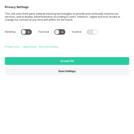
Berlin, Germany
London, EC1V 1AW, United
Kingdom
United States
Switzerland
131 Continental Dr, Suite 305,
Dorfstrasse 52a, 6390
Newark, Delaware 19713, United
Engelberg, Switzerland
States
Bulgaria
United Arab Emirates
Regus Sofia City West, bul
UAE Dubai Silicon Oasis, DDP
Totleben 53-55, 1606 Sofia,
Building A1, Office 302, Dubai,
Bulgaria
United Arab Emirates
Mexico
Av Chapultepec 360, Roma
Norte, Cuauhtémoc, 06700
Ciudad de México, CDMX,
Mexico
Pravna lica platforme mogu se razlikovati u zavisnosti od lokacije,