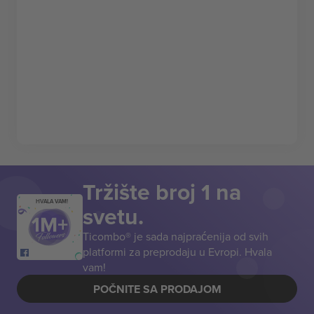
Tržište broj 1 na
HVALA VAM!
svetu.
Ticombo® je sada najpraćenija od svih
platformi za preprodaju u Evropi. Hvala
vam!
POČNITE SA PRODAJOM