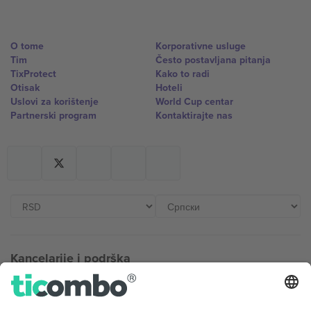
O tome
Korporativne usluge
Tim
Često postavljana pitanja
TixProtect
Kako to radi
Otisak
Hoteli
Uslovi za korištenje
World Cup centar
Partnerski program
Kontaktirajte nas
Kancelarije i podrška
Germany
United Kingdom
Unter den Linden 24, 10117
167 City Road, London, Greater