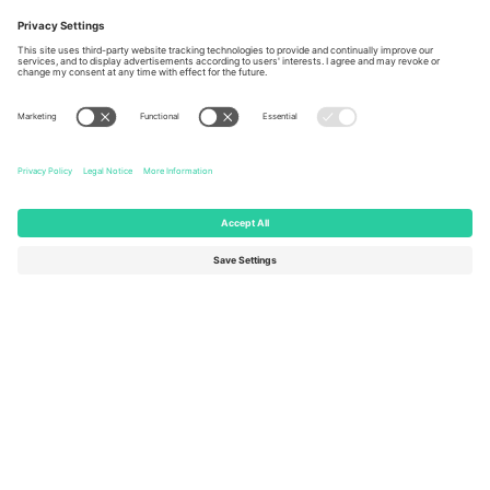
Berlin, Germany
London, EC1V 1AW, United
Kingdom
United States
Switzerland
131 Continental Dr, Suite 305,
Dorfstrasse 52a, 6390
Newark, Delaware 19713, United
Engelberg, Switzerland
States
Bulgaria
United Arab Emirates
Regus Sofia City West, bul
UAE Dubai Silicon Oasis, DDP
Totleben 53-55, 1606 Sofia,
Building A1, Office 302, Dubai,
Bulgaria
United Arab Emirates
Mexico
Av Chapultepec 360, Roma
Norte, Cuauhtémoc, 06700
Ciudad de México, CDMX,
Mexico
Pravna lica platforme mogu se razlikovati u zavisnosti od lokacije,