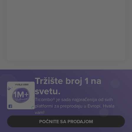
Tržište broj 1 na
HVALA VAM!
svetu.
Ticombo® je sada najpraćenija od svih
platformi za preprodaju u Evropi. Hvala
vam!
POČNITE SA PRODAJOM