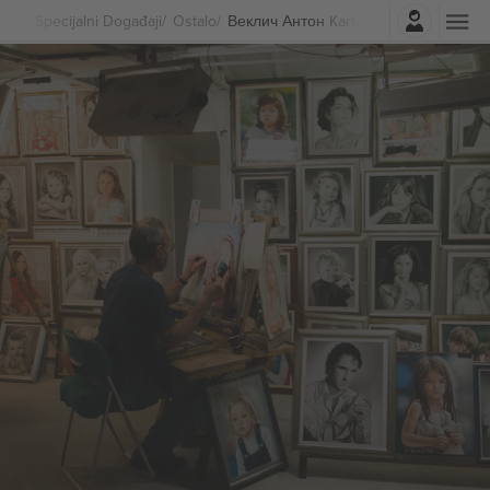
Najavite se
Specijalni Događaji
Ostalo
Веклич Антон Karte