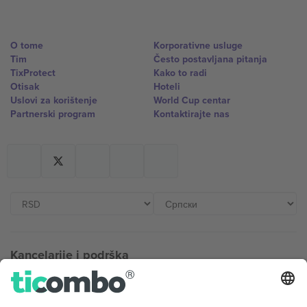
O tome
Korporativne usluge
Tim
Često postavljana pitanja
TixProtect
Kako to radi
Otisak
Hoteli
Uslovi za korištenje
World Cup centar
Partnerski program
Kontaktirajte nas
Kancelarije i podrška
Germany
United Kingdom
Unter den Linden 24, 10117
167 City Road, London, Greater