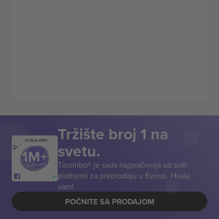
Tržište broj 1 na
HVALA VAM!
svetu.
Ticombo® je sada najpraćenija od svih
platformi za preprodaju u Evropi. Hvala
vam!
POČNITE SA PRODAJOM