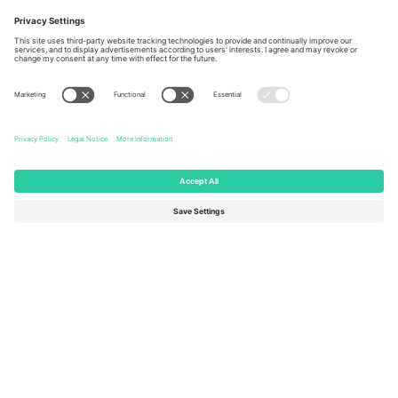
Berlin, Germany
London, EC1V 1AW, United
Kingdom
United States
Switzerland
131 Continental Dr, Suite 305,
Dorfstrasse 52a, 6390
Newark, Delaware 19713, United
Engelberg, Switzerland
States
Bulgaria
United Arab Emirates
Regus Sofia City West, bul
UAE Dubai Silicon Oasis, DDP
Totleben 53-55, 1606 Sofia,
Building A1, Office 302, Dubai,
Bulgaria
United Arab Emirates
Mexico
Av Chapultepec 360, Roma
Norte, Cuauhtémoc, 06700
Ciudad de México, CDMX,
Mexico
Pravna lica platforme mogu se razlikovati u zavisnosti od lokacije,