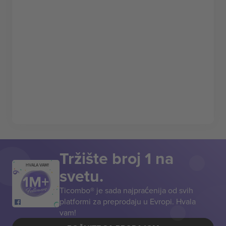
Tržište broj 1 na
HVALA VAM!
svetu.
Ticombo® je sada najpraćenija od svih
platformi za preprodaju u Evropi. Hvala
vam!