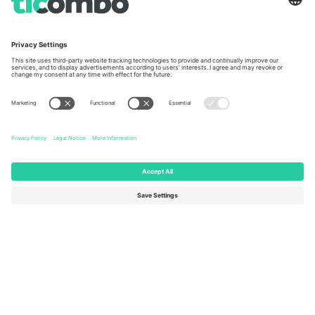
Unter den Linden 24, 10117
167 City Road, London, Greater
Berlin, Germany
London, EC1V 1AW, United
Kingdom
United States
Switzerland
131 Continental Dr, Suite 305,
Dorfstrasse 52a, 6390
Newark, Delaware 19713, United
Engelberg, Switzerland
States
Bulgaria
United Arab Emirates
Regus Sofia City West, bul
UAE Dubai Silicon Oasis, DDP
Totleben 53-55, 1606 Sofia,
Building A1, Office 302, Dubai,
Bulgaria
United Arab Emirates
Mexico
Av Chapultepec 360, Roma
Norte, Cuauhtémoc, 06700
Ciudad de México, CDMX,
Mexico