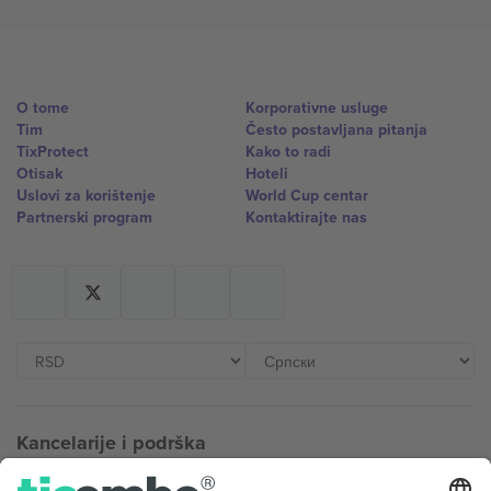
O tome
Korporativne usluge
Tim
Često postavljana pitanja
TixProtect
Kako to radi
Otisak
Hoteli
Uslovi za korištenje
World Cup centar
Partnerski program
Kontaktirajte nas
Kancelarije i podrška
Germany
United Kingdom