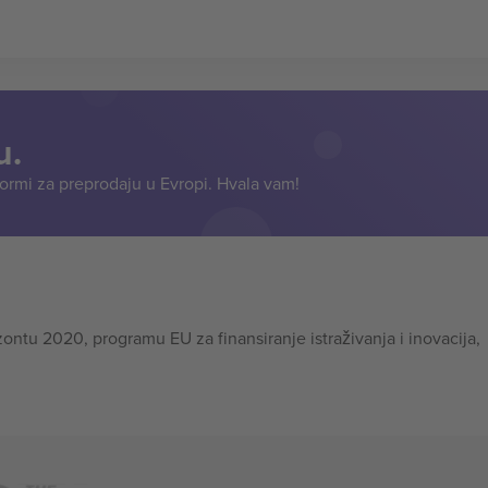
u.
formi za preprodaju u Evropi. Hvala vam!
tu 2020, programu EU za finansiranje istraživanja i inovacija,