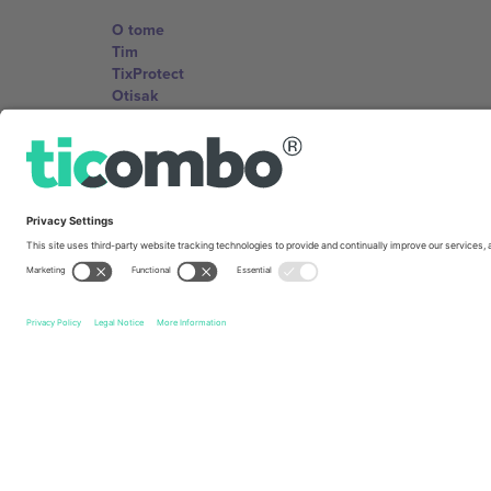
O tome
Tim
TixProtect
Otisak
Uslovi za korištenje
Partnerski program
Kancelarije i podrška
Germany
Unter den Linden 24, 10117 Berlin, Germany
United States
131 Continental Dr, Suite 305, Newark, Delaware 19713, 