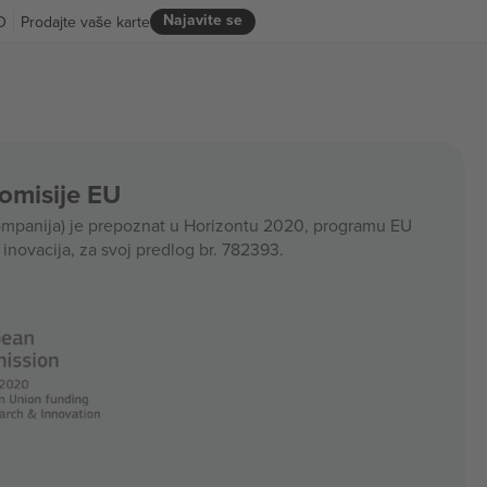
Najavite se
D
Prodajte vaše karte
Komisije EU
panija) je prepoznat u Horizontu 2020, programu EU
i inovacija, za svoj predlog br. 782393.