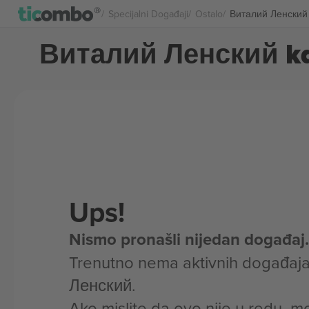
Specijalni Događaji
Ostalo
Виталий Ленский 
Виталий Ленский ka
Ups!
Nismo pronašli nijedan događaj.
Trenutno nema aktivnih događaj
Ленский.
Ako mislite da ovo nije u redu, m