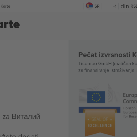
Karte
SR
+1
RS
rte
Pečat izvrsnosti 
Ticombo GmbH (matična kom
za finansiranje istraživanja 
a za Виталий
ožete dodati