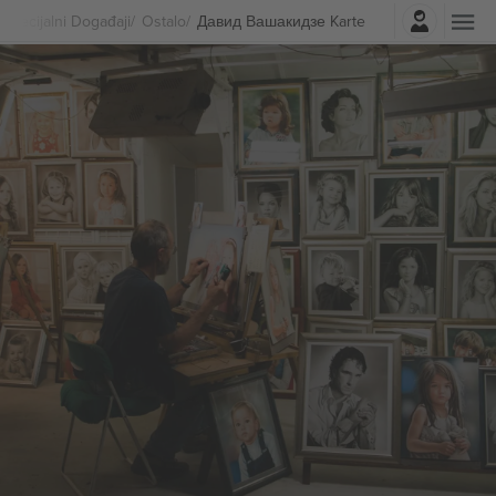
Najavite se
Specijalni Događaji
Ostalo
Давид Вашакидзе Karte