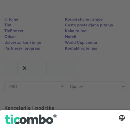
O tome
Korporativne usluge
Tim
Često postavljana pitanja
TixProtect
Kako to radi
Otisak
Hoteli
Uslovi za korištenje
World Cup centar
Partnerski program
Kontaktirajte nas
Kancelarije i podrška
Germany
United Kingdom
Unter den Linden 24, 10117
167 City Road, London, Greater