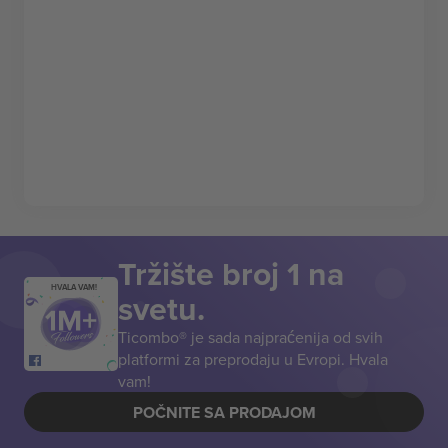
Tržište broj 1 na
HVALA VAM!
svetu.
Ticombo® je sada najpraćenija od svih
platformi za preprodaju u Evropi. Hvala
vam!
POČNITE SA PRODAJOM