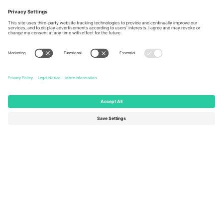
Berlin, Germany
London, EC1V 1AW, United
Kingdom
United States
Switzerland
131 Continental Dr, Suite 305,
Dorfstrasse 52a, 6390
Newark, Delaware 19713, United
Engelberg, Switzerland
States
Bulgaria
United Arab Emirates
Regus Sofia City West, bul
UAE Dubai Silicon Oasis, DDP
Totleben 53-55, 1606 Sofia,
Building A1, Office 302, Dubai,
Bulgaria
United Arab Emirates
Mexico
Av Chapultepec 360, Roma
Norte, Cuauhtémoc, 06700
Ciudad de México, CDMX,
Mexico
Pravna lica platforme mogu se razlikovati u zavisnosti od lokacije,