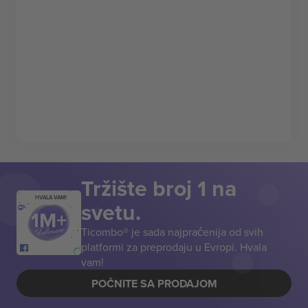
Tržište broj 1 na
HVALA VAM!
svetu.
Ticombo® je sada najpraćenija od svih
platformi za preprodaju u Evropi. Hvala
vam!
POČNITE SA PRODAJOM