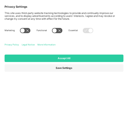
Berlin, Germany
London, EC1V 1AW, United
Kingdom
United States
Switzerland
131 Continental Dr, Suite 305,
Dorfstrasse 52a, 6390
Newark, Delaware 19713, United
Engelberg, Switzerland
States
Bulgaria
United Arab Emirates
Regus Sofia City West, bul
UAE Dubai Silicon Oasis, DDP
Totleben 53-55, 1606 Sofia,
Building A1, Office 302, Dubai,
Bulgaria
United Arab Emirates
Mexico
Av Chapultepec 360, Roma
Norte, Cuauhtémoc, 06700
Ciudad de México, CDMX,
Mexico
Pravna lica platforme mogu se razlikovati u zavisnosti od lokacije,