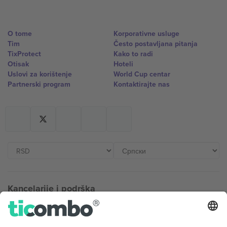
O tome
Korporativne usluge
Tim
Često postavljana pitanja
TixProtect
Kako to radi
Otisak
Hoteli
Uslovi za korištenje
World Cup centar
Partnerski program
Kontaktirajte nas
Kancelarije i podrška
Germany
United Kingdom
Unter den Linden 24, 10117
167 City Road, London, Greater