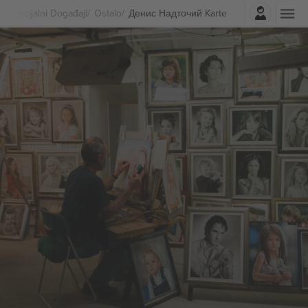
Najavite se
Specijalni Događaji
Ostalo
Денис Надточий Karte