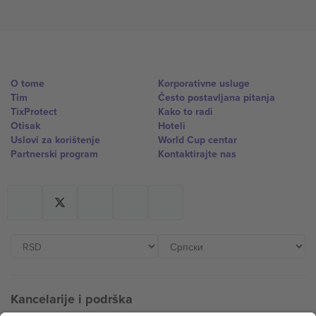
O tome
Korporativne usluge
Tim
Često postavljana pitanja
TixProtect
Kako to radi
Otisak
Hoteli
Uslovi za korištenje
World Cup centar
Partnerski program
Kontaktirajte nas
Kancelarije i podrška