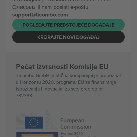
Олисова ili nam poslati e-poštu
support@ticombo.com
POGLEDAJTE PREDSTOJEĆE DOGAĐAJE
KREIRAJTE NOVI DOGAĐAJ
Pečat izvrsnosti Komisije EU
Ticombo GmbH (matična kompanija) je prepoznat
u Horizontu 2020, programu EU za finansiranje
istraživanja i inovacija, za svoj predlog br.
782393.