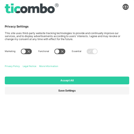
Germany
United Kingdom
Unter den Linden 24, 10117
167 City Road, London, Greater
Berlin, Germany
London, EC1V 1AW, United
Kingdom
United States
Switzerland
131 Continental Dr, Suite 305,
Dorfstrasse 52a, 6390
Newark, Delaware 19713, United
Engelberg, Switzerland
States
Bulgaria
United Arab Emirates
Regus Sofia City West, bul
UAE Dubai Silicon Oasis, DDP
Totleben 53-55, 1606 Sofia,
Building A1, Office 302, Dubai,
Bulgaria
United Arab Emirates
Mexico
Av Chapultepec 360, Roma
Norte, Cuauhtémoc, 06700
Ciudad de México, CDMX,
Mexico