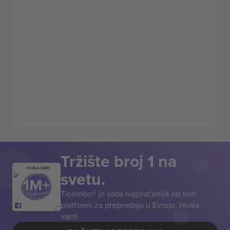
Tržište broj 1 na
HVALA VAM!
svetu.
Ticombo® je sada najpraćenija od svih
platformi za preprodaju u Evropi. Hvala
vam!