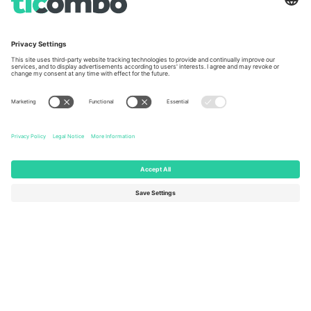
Unter den Linden 24, 10117
167 City Road, London, Greater
Berlin, Germany
London, EC1V 1AW, United
Kingdom
United States
Switzerland
131 Continental Dr, Suite 305,
Dorfstrasse 52a, 6390
Newark, Delaware 19713, United
Engelberg, Switzerland
States
Bulgaria
United Arab Emirates
Regus Sofia City West, bul
UAE Dubai Silicon Oasis, DDP
Totleben 53-55, 1606 Sofia,
Building A1, Office 302, Dubai,
Bulgaria
United Arab Emirates
Mexico
Av Chapultepec 360, Roma
Norte, Cuauhtémoc, 06700
Ciudad de México, CDMX,
Mexico