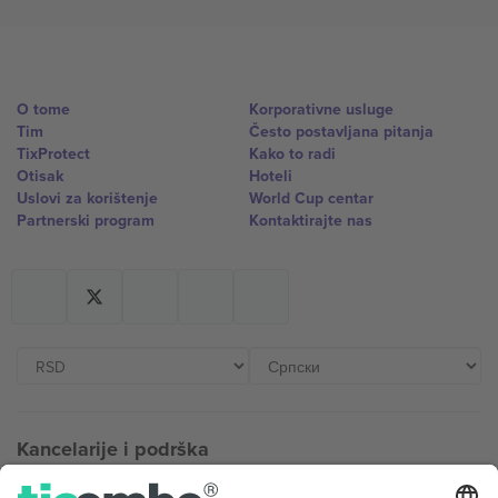
O tome
Korporativne usluge
Tim
Često postavljana pitanja
TixProtect
Kako to radi
Otisak
Hoteli
Uslovi za korištenje
World Cup centar
Partnerski program
Kontaktirajte nas
Kancelarije i podrška
Germany
United Kingdom