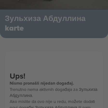
Зульхиза Абдуллина
karte
Ups!
Nismo pronašli nijedan događaj.
Trenutno nema aktivnih događaja za Зульхиза
Абдуллина.
Ako mislite da ovo nije u redu, možete dodati
novi događaj Зульхиза Абдуллина ili nam