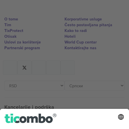
O tome
Korporativne usluge
Tim
Često postavljana pitanja
TixProtect
Kako to radi
Otisak
Hoteli
Uslovi za korištenje
World Cup centar
Partnerski program
Kontaktirajte nas
Kancelarije i podrška
Germany
United Kingdom
Unter den Linden 24, 10117
167 City Road, London, Greater