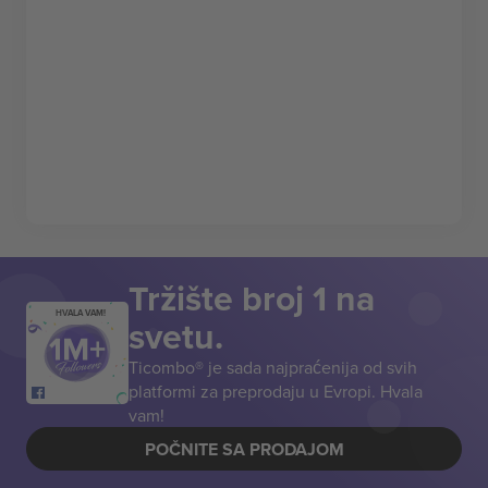
Tržište broj 1 na
HVALA VAM!
svetu.
Ticombo® je sada najpraćenija od svih
platformi za preprodaju u Evropi. Hvala
vam!
POČNITE SA PRODAJOM