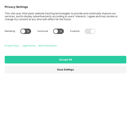
Berlin, Germany
London, EC1V 1AW, United
Kingdom
United States
Switzerland
131 Continental Dr, Suite 305,
Dorfstrasse 52a, 6390
Newark, Delaware 19713, United
Engelberg, Switzerland
States
Bulgaria
United Arab Emirates
Regus Sofia City West, bul
UAE Dubai Silicon Oasis, DDP
Totleben 53-55, 1606 Sofia,
Building A1, Office 302, Dubai,
Bulgaria
United Arab Emirates
Mexico
Av Chapultepec 360, Roma
Norte, Cuauhtémoc, 06700
Ciudad de México, CDMX,
Mexico
Pravna lica platforme mogu se razlikovati u zavisnosti od lokacije,