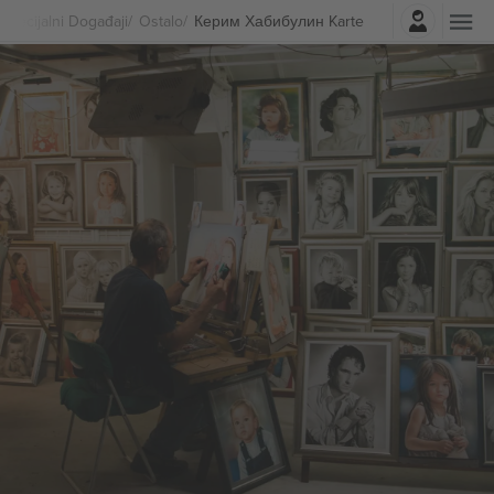
Najavite se
Specijalni Događaji
Ostalo
Керим Хабибулин Karte