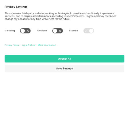
Berlin, Germany
London, EC1V 1AW, United
Kingdom
United States
Switzerland
131 Continental Dr, Suite 305,
Dorfstrasse 52a, 6390
Newark, Delaware 19713, United
Engelberg, Switzerland
States
Bulgaria
United Arab Emirates
Regus Sofia City West, bul
UAE Dubai Silicon Oasis, DDP
Totleben 53-55, 1606 Sofia,
Building A1, Office 302, Dubai,
Bulgaria
United Arab Emirates
Mexico
Av Chapultepec 360, Roma
Norte, Cuauhtémoc, 06700
Ciudad de México, CDMX,
Mexico
Pravna lica platforme mogu se razlikovati u zavisnosti od lokacije,