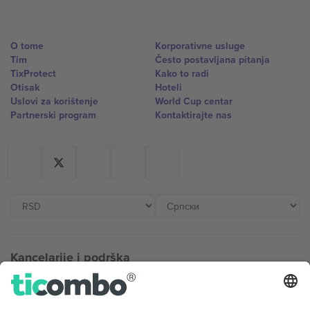
O tome
Korporativne usluge
Tim
Često postavljana pitanja
TixProtect
Kako to radi
Otisak
Hoteli
Uslovi za korištenje
World Cup centar
Partnerski program
Kontaktirajte nas
Kancelarije i podrška
Germany
United Kingdom
Unter den Linden 24, 10117
167 City Road, London, Greater