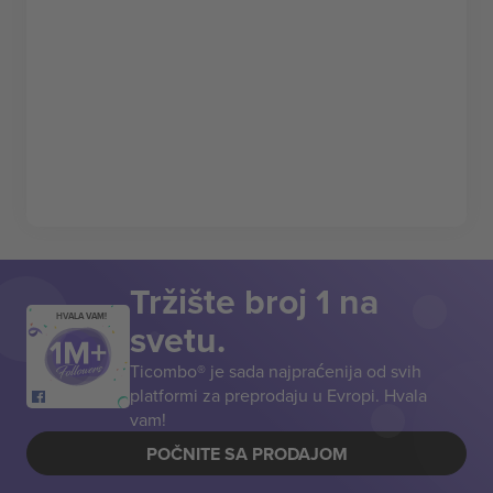
Tržište broj 1 na
HVALA VAM!
svetu.
Ticombo® je sada najpraćenija od svih
platformi za preprodaju u Evropi. Hvala
vam!
POČNITE SA PRODAJOM