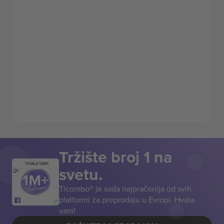
Tržište broj 1 na
HVALA VAM!
svetu.
Ticombo® je sada najpraćenija od svih
platformi za preprodaju u Evropi. Hvala
vam!