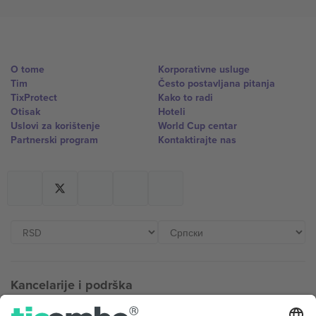
O tome
Korporativne usluge
Tim
Često postavljana pitanja
TixProtect
Kako to radi
Otisak
Hoteli
Uslovi za korištenje
World Cup centar
Partnerski program
Kontaktirajte nas
Kancelarije i podrška
Germany
United Kingdom