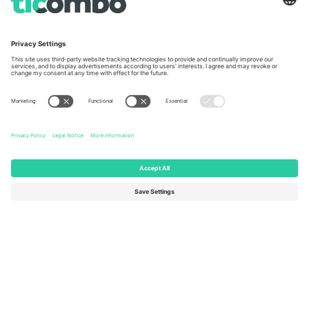
Unter den Linden 24, 10117
167 City Road, London, Greater
Berlin, Germany
London, EC1V 1AW, United
Kingdom
United States
Switzerland
131 Continental Dr, Suite 305,
Dorfstrasse 52a, 6390
Newark, Delaware 19713, United
Engelberg, Switzerland
States
Bulgaria
United Arab Emirates
Regus Sofia City West, bul
UAE Dubai Silicon Oasis, DDP
Totleben 53-55, 1606 Sofia,
Building A1, Office 302, Dubai,
Bulgaria
United Arab Emirates
Mexico
Av Chapultepec 360, Roma
Norte, Cuauhtémoc, 06700
Ciudad de México, CDMX,
Mexico