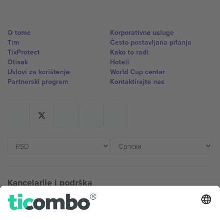
O tome
Korporativne usluge
Tim
Često postavljana pitanja
TixProtect
Kako to radi
Otisak
Hoteli
Uslovi za korištenje
World Cup centar
Partnerski program
Kontaktirajte nas
Kancelarije i podrška
Germany
United Kingdom
Unter den Linden 24, 10117
167 City Road, London, Greater