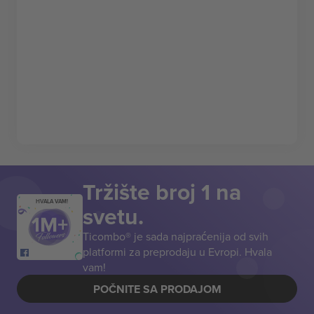
Tržište broj 1 na
HVALA VAM!
svetu.
Ticombo® je sada najpraćenija od svih
platformi za preprodaju u Evropi. Hvala
vam!
POČNITE SA PRODAJOM