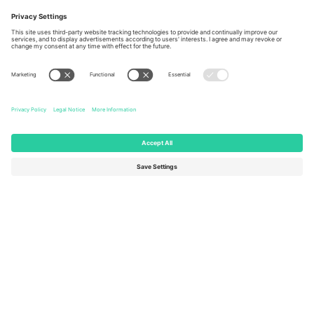
Berlin, Germany
London, EC1V 1AW, United
Kingdom
United States
Switzerland
131 Continental Dr, Suite 305,
Dorfstrasse 52a, 6390
Newark, Delaware 19713, United
Engelberg, Switzerland
States
Bulgaria
United Arab Emirates
Regus Sofia City West, bul
UAE Dubai Silicon Oasis, DDP
Totleben 53-55, 1606 Sofia,
Building A1, Office 302, Dubai,
Bulgaria
United Arab Emirates
Mexico
Av Chapultepec 360, Roma
Norte, Cuauhtémoc, 06700
Ciudad de México, CDMX,
Mexico
Pravna lica platforme mogu se razlikovati u zavisnosti od lokacije,