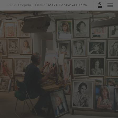
Najavite se
Specijalni Događaji
Ostalo
Майя Полянская Karte