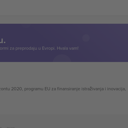
u.
formi za preprodaju u Evropi. Hvala vam!
tu 2020, programu EU za finansiranje istraživanja i inovacija,