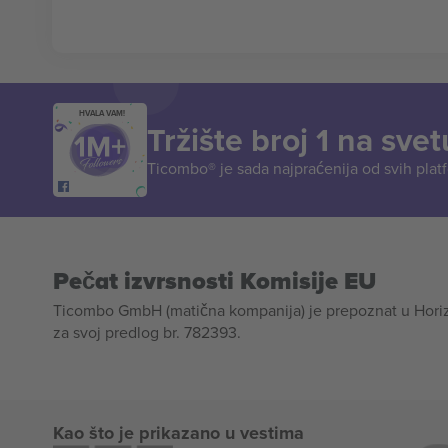
HVALA VAM!
Tržište broj 1 na svet
Ticombo® je sada najpraćenija od svih plat
Pečat izvrsnosti Komisije EU
Ticombo GmbH (matična kompanija) je prepoznat u Horizon
za svoj predlog br. 782393.
Kao što je prikazano u vestima