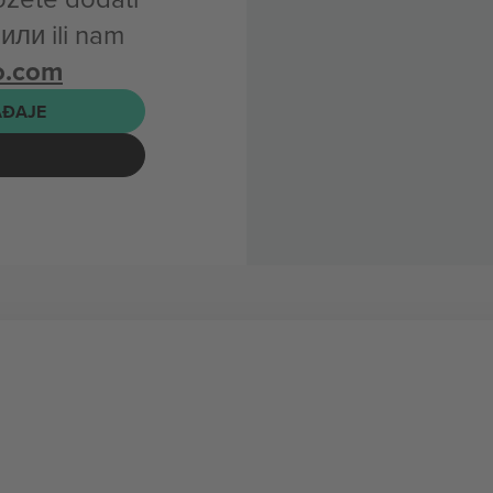
ли ili nam
o.com
AĐAJE