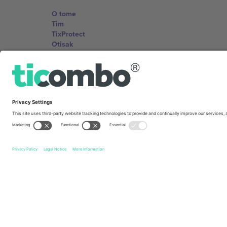
O tome
Tim
TixProtect
Otisak
Uslovi za korištenje
Partnerski program
Kancelarije i podrška
Germany
Unter den Linden 24, 10117 Berlin, Germany
United States
131 Continental Dr, Suite 305, Newark, Delaware 19713, 