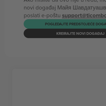
novi događaj Майя Шавдатуашви
poslati e-poštu
support@ticomb
POGLEDAJTE PREDSTOJEĆE DOG
KREIRAJTE NOVI DOGAĐAJ