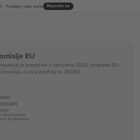
Najavite se
D
Prodajte vaše karte
Komisije EU
panija) je prepoznat u Horizontu 2020, programu EU
i inovacija, za svoj predlog br. 782393.