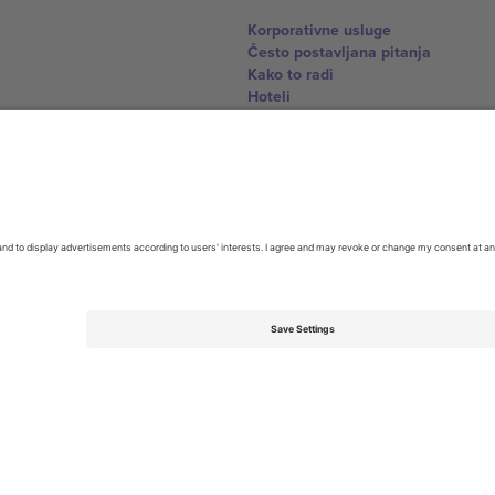
Korporativne usluge
Često postavljana pitanja
Kako to radi
Hoteli
World Cup centar
Kontaktirajte nas
United Kingdom
167 City Road, London, Greater L
Switzerland
United States
Dorfstrasse 52a, 6390 Engelberg, 