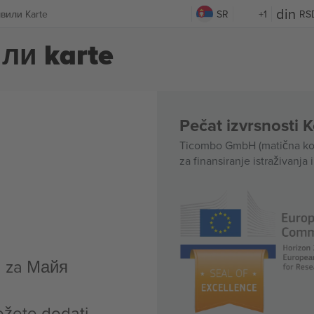
или Karte
SR
+1
RS
ли karte
Pečat izvrsnosti 
Ticombo GmbH (matična kom
za finansiranje istraživanja 
a za Майя
ožete dodati