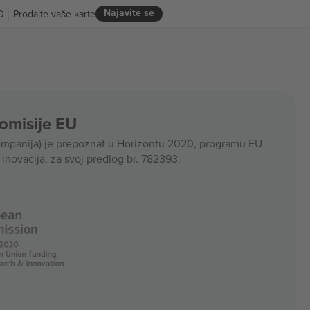
Najavite se
D
Prodajte vaše karte
Komisije EU
panija) je prepoznat u Horizontu 2020, programu EU
i inovacija, za svoj predlog br. 782393.