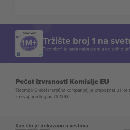
HVALA VAM!
Tržište broj 1 na svet
Ticombo® je sada najpraćenija od svih plat
Pečat izvrsnosti Komisije EU
Ticombo GmbH (matična kompanija) je prepoznat u Horizon
za svoj predlog br. 782393.
Kao što je prikazano u vestima