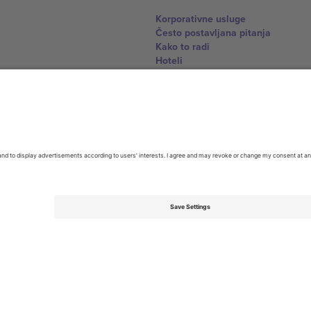
Korporativne usluge
Često postavljana pitanja
Kako to radi
Hoteli
World Cup centar
Kontaktirajte nas
United Kingdom
167 City Road, London, Greater L
Switzerland
United States
Dorfstrasse 52a, 6390 Engelberg, 