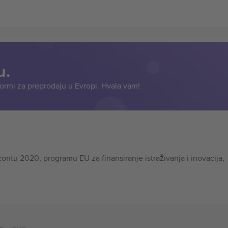
u.
formi za preprodaju u Evropi. Hvala vam!
tu 2020, programu EU za finansiranje istraživanja i inovacija,