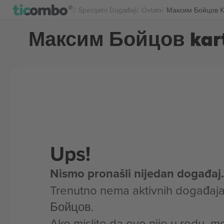
Specijalni Događaji
Ostalo
Максим Бойцов K
Максим Бойцов kar
Ups!
Nismo pronašli nijedan događaj.
Trenutno nema aktivnih događaj
Бойцов.
Ako mislite da ovo nije u redu, m