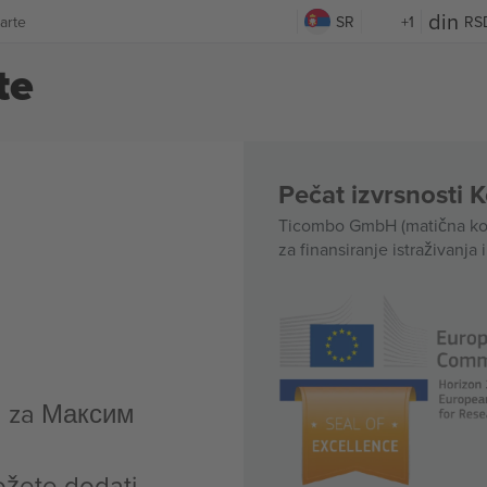
arte
SR
+1
RS
te
Pečat izvrsnosti 
Ticombo GmbH (matična kom
za finansiranje istraživanja 
a za Максим
ožete dodati