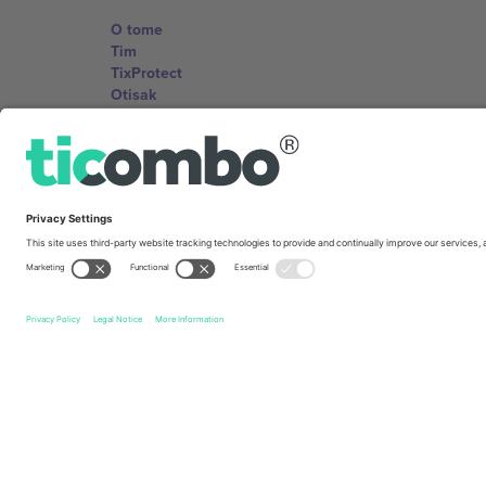
O tome
Tim
TixProtect
Otisak
Uslovi za korištenje
Partnerski program
Kancelarije i podrška
Germany
Unter den Linden 24, 10117 Berlin, Germany
United States
131 Continental Dr, Suite 305, Newark, Delaware 19713, 