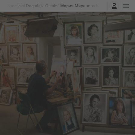
Najavite se
Specijalni Događaji
Ostalo
Мария Миронова Karte