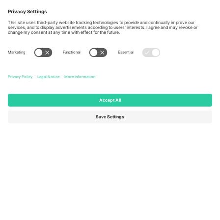
Berlin, Germany
London, EC1V 1AW, United
Kingdom
United States
Switzerland
131 Continental Dr, Suite 305,
Dorfstrasse 52a, 6390
Newark, Delaware 19713, United
Engelberg, Switzerland
States
Bulgaria
United Arab Emirates
Regus Sofia City West, bul
UAE Dubai Silicon Oasis, DDP
Totleben 53-55, 1606 Sofia,
Building A1, Office 302, Dubai,
Bulgaria
United Arab Emirates
Mexico
Av Chapultepec 360, Roma
Norte, Cuauhtémoc, 06700
Ciudad de México, CDMX,
Mexico
Pravna lica platforme mogu se razlikovati u zavisnosti od lokacije,