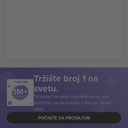
Tržište broj 1 na
HVALA VAM!
svetu.
Ticombo® je sada najpraćenija od svih
platformi za preprodaju u Evropi. Hvala
vam!
POČNITE SA PRODAJOM