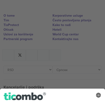
O tome
Korporativne usluge
Tim
Često postavljana pitanja
TixProtect
Kako to radi
Otisak
Hoteli
Uslovi za korištenje
World Cup centar
Partnerski program
Kontaktirajte nas
Kancelarije i podrška
Germany
United Kingdom
Unter den Linden 24, 10117
167 City Road, London, Greater