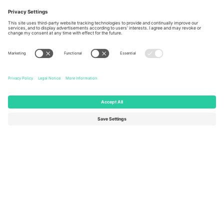
Berlin, Germany
London, EC1V 1AW, United
Kingdom
United States
Switzerland
131 Continental Dr, Suite 305,
Dorfstrasse 52a, 6390
Newark, Delaware 19713, United
Engelberg, Switzerland
States
Bulgaria
United Arab Emirates
Regus Sofia City West, bul
UAE Dubai Silicon Oasis, DDP
Totleben 53-55, 1606 Sofia,
Building A1, Office 302, Dubai,
Bulgaria
United Arab Emirates
Mexico
Av Chapultepec 360, Roma
Norte, Cuauhtémoc, 06700
Ciudad de México, CDMX,
Mexico
Pravna lica platforme mogu se razlikovati u zavisnosti od lokacije,