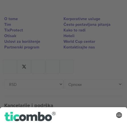
O tome
Korporativne usluge
Tim
Često postavljana pitanja
TixProtect
Kako to radi
Otisak
Hoteli
Uslovi za korištenje
World Cup centar
Partnerski program
Kontaktirajte nas
Kancelarije i podrška
Germany
United Kingdom
Unter den Linden 24, 10117
167 City Road, London, Greater