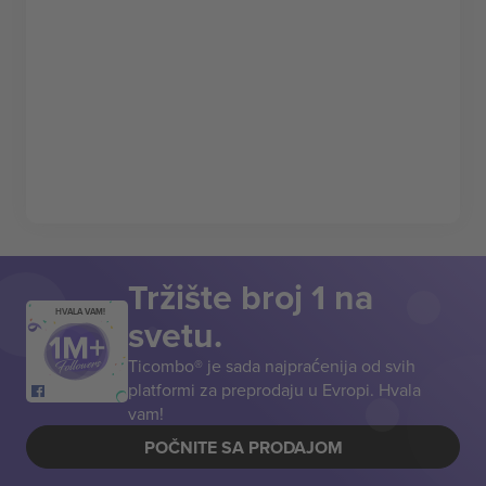
Tržište broj 1 na
HVALA VAM!
svetu.
Ticombo® je sada najpraćenija od svih
platformi za preprodaju u Evropi. Hvala
vam!
POČNITE SA PRODAJOM