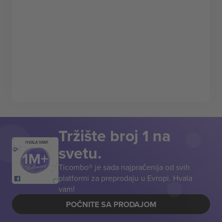
Tržište broj 1 na
HVALA VAM!
svetu.
Ticombo® je sada najpraćenija od svih
platformi za preprodaju u Evropi. Hvala
vam!
POČNITE SA PRODAJOM