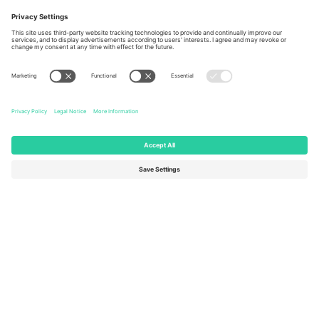
Berlin, Germany
London, EC1V 1AW, United
Kingdom
United States
Switzerland
131 Continental Dr, Suite 305,
Dorfstrasse 52a, 6390
Newark, Delaware 19713, United
Engelberg, Switzerland
States
Bulgaria
United Arab Emirates
Regus Sofia City West, bul
UAE Dubai Silicon Oasis, DDP
Totleben 53-55, 1606 Sofia,
Building A1, Office 302, Dubai,
Bulgaria
United Arab Emirates
Mexico
Av Chapultepec 360, Roma
Norte, Cuauhtémoc, 06700
Ciudad de México, CDMX,
Mexico
Pravna lica platforme mogu se razlikovati u zavisnosti od lokacije,