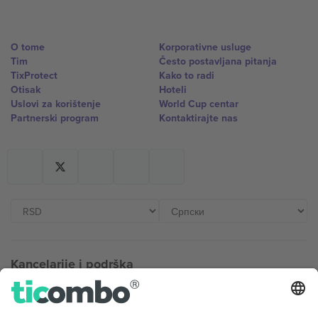
O tome
Korporativne usluge
Tim
Često postavljana pitanja
TixProtect
Kako to radi
Otisak
Hoteli
Uslovi za korištenje
World Cup centar
Partnerski program
Kontaktirajte nas
Kancelarije i podrška
Germany
United Kingdom
Unter den Linden 24, 10117
167 City Road, London, Greater