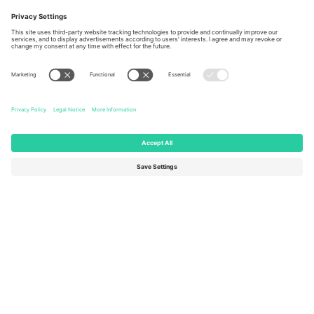
Berlin, Germany
London, EC1V 1AW, United
Kingdom
United States
Switzerland
131 Continental Dr, Suite 305,
Dorfstrasse 52a, 6390
Newark, Delaware 19713, United
Engelberg, Switzerland
States
Bulgaria
United Arab Emirates
Regus Sofia City West, bul
UAE Dubai Silicon Oasis, DDP
Totleben 53-55, 1606 Sofia,
Building A1, Office 302, Dubai,
Bulgaria
United Arab Emirates
Mexico
Av Chapultepec 360, Roma
Norte, Cuauhtémoc, 06700
Ciudad de México, CDMX,
Mexico
Pravna lica platforme mogu se razlikovati u zavisnosti od lokacije,