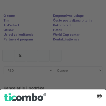
O tome
Korporativne usluge
Tim
Često postavljana pitanja
TixProtect
Kako to radi
Otisak
Hoteli
Uslovi za korištenje
World Cup centar
Partnerski program
Kontaktirajte nas
Kancelarije i podrška
Germany
United Kingdom
Unter den Linden 24, 10117
167 City Road, London, Greater