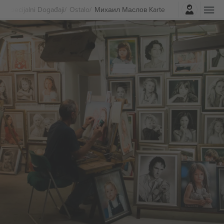
Najavite se
Specijalni Događaji
Ostalo
Михаил Маслов Karte