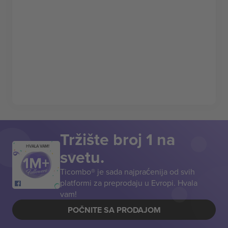
Tržište broj 1 na
HVALA VAM!
svetu.
Ticombo® je sada najpraćenija od svih
platformi za preprodaju u Evropi. Hvala
vam!
POČNITE SA PRODAJOM