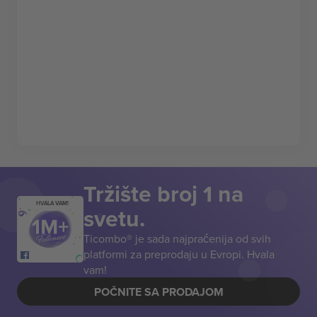
Tržište broj 1 na
HVALA VAM!
svetu.
Ticombo® je sada najpraćenija od svih
platformi za preprodaju u Evropi. Hvala
vam!
POČNITE SA PRODAJOM