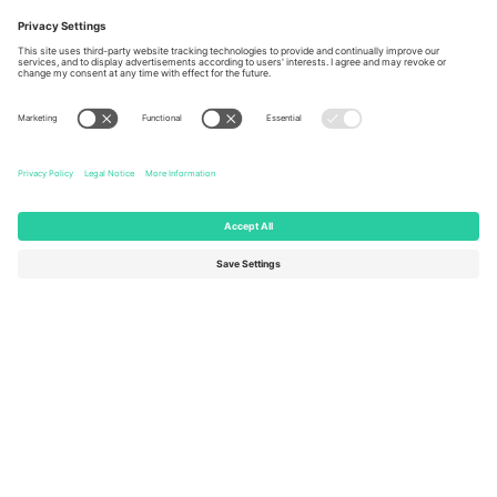
Berlin, Germany
London, EC1V 1AW, United
Kingdom
United States
Switzerland
131 Continental Dr, Suite 305,
Dorfstrasse 52a, 6390
Newark, Delaware 19713, United
Engelberg, Switzerland
States
Bulgaria
United Arab Emirates
Regus Sofia City West, bul
UAE Dubai Silicon Oasis, DDP
Totleben 53-55, 1606 Sofia,
Building A1, Office 302, Dubai,
Bulgaria
United Arab Emirates
Mexico
Av Chapultepec 360, Roma
Norte, Cuauhtémoc, 06700
Ciudad de México, CDMX,
Mexico
Pravna lica platforme mogu se razlikovati u zavisnosti od lokacije,