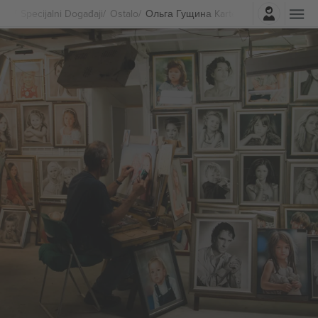
Najavite se
Specijalni Događaji
Ostalo
Ольга Гущина Karte