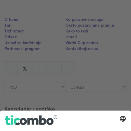
O tome
Korporativne usluge
Tim
Često postavljana pitanja
TixProtect
Kako to radi
Otisak
Hoteli
Uslovi za korištenje
World Cup centar
Partnerski program
Kontaktirajte nas
Kancelarije i podrška
Germany
United Kingdom
Unter den Linden 24, 10117
167 City Road, London, Greater