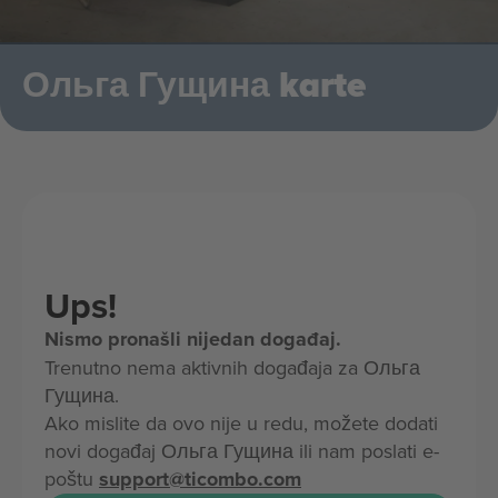
Ольга Гущина karte
Ups!
Nismo pronašli nijedan događaj.
Trenutno nema aktivnih događaja za Ольга
Гущина.
Ako mislite da ovo nije u redu, možete dodati
novi događaj Ольга Гущина ili nam poslati e-
poštu
support@ticombo.com