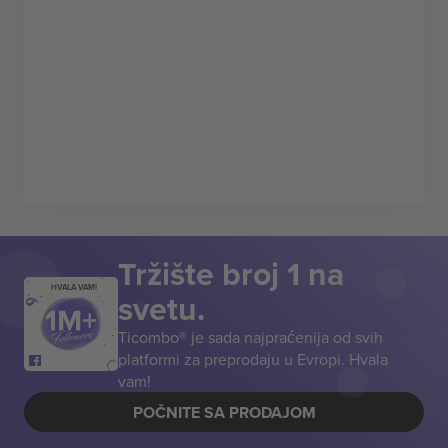
Tržište broj 1 na
HVALA VAM!
svetu.
Ticombo® je sada najpraćenija od svih
platformi za preprodaju u Evropi. Hvala
vam!
POČNITE SA PRODAJOM