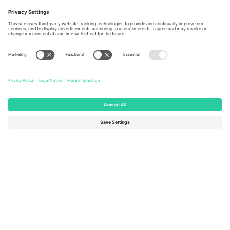
Berlin, Germany
London, EC1V 1AW, United
Kingdom
United States
Switzerland
131 Continental Dr, Suite 305,
Dorfstrasse 52a, 6390
Newark, Delaware 19713, United
Engelberg, Switzerland
States
Bulgaria
United Arab Emirates
Regus Sofia City West, bul
UAE Dubai Silicon Oasis, DDP
Totleben 53-55, 1606 Sofia,
Building A1, Office 302, Dubai,
Bulgaria
United Arab Emirates
Mexico
Av Chapultepec 360, Roma
Norte, Cuauhtémoc, 06700
Ciudad de México, CDMX,
Mexico
Pravna lica platforme mogu se razlikovati u zavisnosti od lokacije,