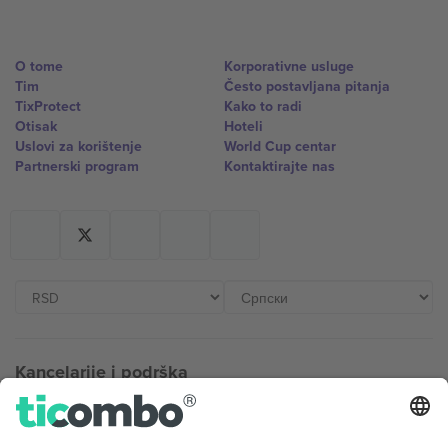
O tome
Korporativne usluge
Tim
Često postavljana pitanja
TixProtect
Kako to radi
Otisak
Hoteli
Uslovi za korištenje
World Cup centar
Partnerski program
Kontaktirajte nas
Kancelarije i podrška
Germany
United Kingdom
Unter den Linden 24, 10117
167 City Road, London, Greater