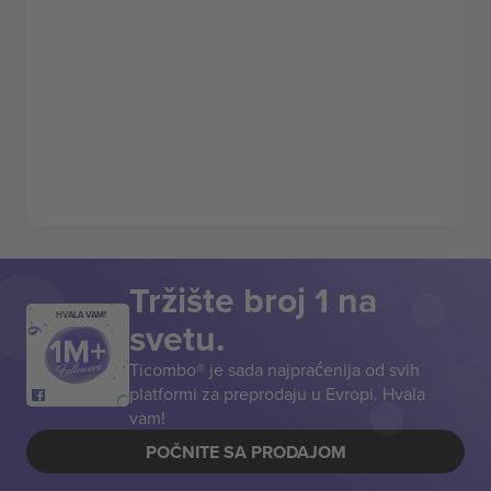
Tržište broj 1 na
HVALA VAM!
svetu.
Ticombo® je sada najpraćenija od svih
platformi za preprodaju u Evropi. Hvala
vam!
POČNITE SA PRODAJOM