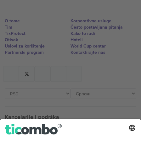
O tome
Korporativne usluge
Tim
Često postavljana pitanja
TixProtect
Kako to radi
Otisak
Hoteli
Uslovi za korištenje
World Cup centar
Partnerski program
Kontaktirajte nas
Kancelarije i podrška
Germany
United Kingdom
Unter den Linden 24, 10117
167 City Road, London, Greater