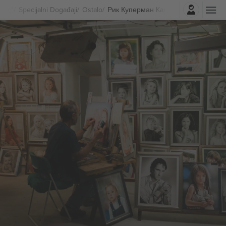
Najavite se
Specijalni Događaji
Ostalo
Рик Куперман Karte