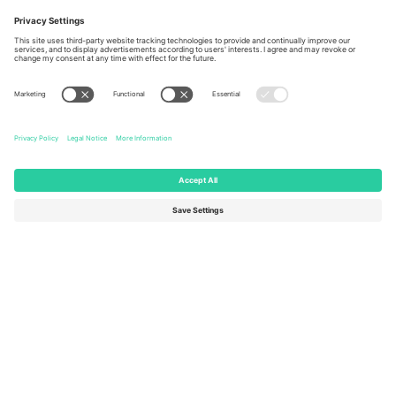
Berlin, Germany
London, EC1V 1AW, United
Kingdom
United States
Switzerland
131 Continental Dr, Suite 305,
Dorfstrasse 52a, 6390
Newark, Delaware 19713, United
Engelberg, Switzerland
States
Bulgaria
United Arab Emirates
Regus Sofia City West, bul
UAE Dubai Silicon Oasis, DDP
Totleben 53-55, 1606 Sofia,
Building A1, Office 302, Dubai,
Bulgaria
United Arab Emirates
Mexico
Av Chapultepec 360, Roma
Norte, Cuauhtémoc, 06700
Ciudad de México, CDMX,
Mexico
Pravna lica platforme mogu se razlikovati u zavisnosti od lokacije,