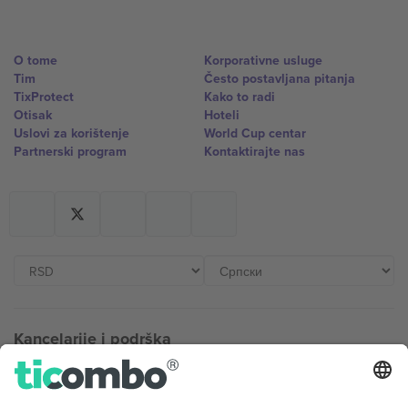
O tome
Korporativne usluge
Tim
Često postavljana pitanja
TixProtect
Kako to radi
Otisak
Hoteli
Uslovi za korištenje
World Cup centar
Partnerski program
Kontaktirajte nas
Kancelarije i podrška
Germany
United Kingdom
Unter den Linden 24, 10117
167 City Road, London, Greater