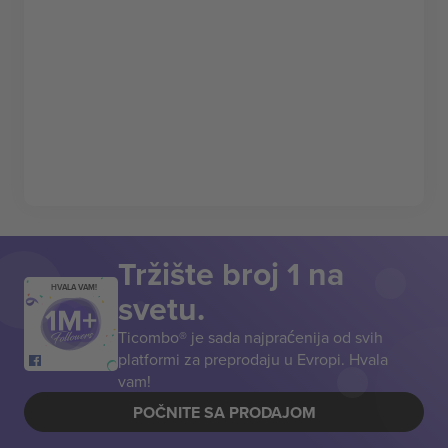
Tržište broj 1 na
HVALA VAM!
svetu.
Ticombo® je sada najpraćenija od svih
platformi za preprodaju u Evropi. Hvala
vam!
POČNITE SA PRODAJOM