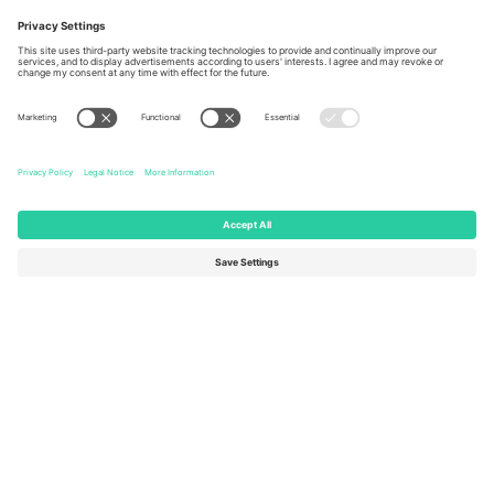
Berlin, Germany
London, EC1V 1AW, United
Kingdom
United States
Switzerland
131 Continental Dr, Suite 305,
Dorfstrasse 52a, 6390
Newark, Delaware 19713, United
Engelberg, Switzerland
States
Bulgaria
United Arab Emirates
Regus Sofia City West, bul
UAE Dubai Silicon Oasis, DDP
Totleben 53-55, 1606 Sofia,
Building A1, Office 302, Dubai,
Bulgaria
United Arab Emirates
Mexico
Av Chapultepec 360, Roma
Norte, Cuauhtémoc, 06700
Ciudad de México, CDMX,
Mexico
Pravna lica platforme mogu se razlikovati u zavisnosti od lokacije,