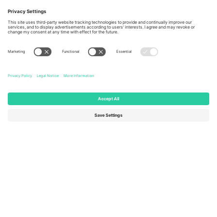
Berlin, Germany
London, EC1V 1AW, United
Kingdom
United States
Switzerland
131 Continental Dr, Suite 305,
Dorfstrasse 52a, 6390
Newark, Delaware 19713, United
Engelberg, Switzerland
States
Bulgaria
United Arab Emirates
Regus Sofia City West, bul
UAE Dubai Silicon Oasis, DDP
Totleben 53-55, 1606 Sofia,
Building A1, Office 302, Dubai,
Bulgaria
United Arab Emirates
Mexico
Av Chapultepec 360, Roma
Norte, Cuauhtémoc, 06700
Ciudad de México, CDMX,
Mexico
Pravna lica platforme mogu se razlikovati u zavisnosti od lokacije,