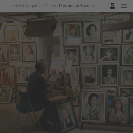
Najavite se
Specijalni Događaji
Ostalo
Ростислав Захаров Karte