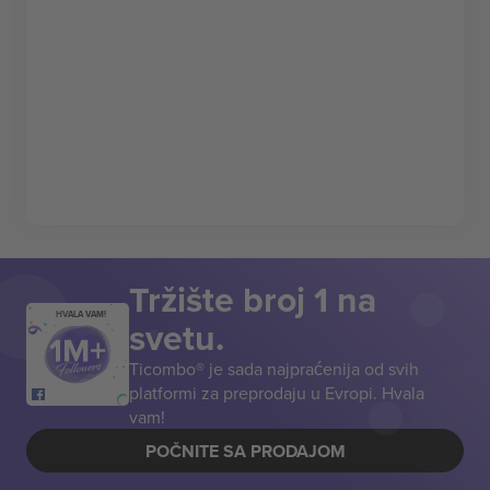
Tržište broj 1 na
HVALA VAM!
svetu.
Ticombo® je sada najpraćenija od svih
platformi za preprodaju u Evropi. Hvala
vam!
POČNITE SA PRODAJOM