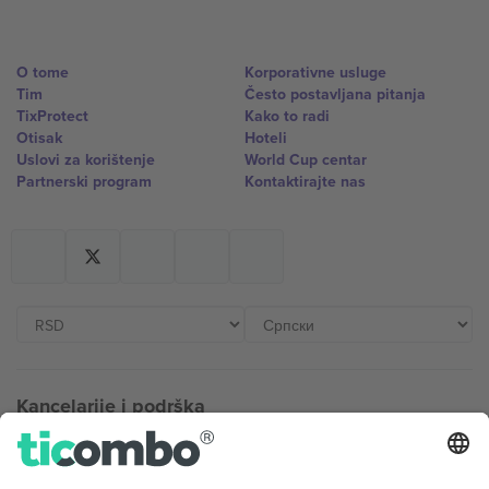
O tome
Korporativne usluge
Tim
Često postavljana pitanja
TixProtect
Kako to radi
Otisak
Hoteli
Uslovi za korištenje
World Cup centar
Partnerski program
Kontaktirajte nas
Kancelarije i podrška
Germany
United Kingdom
Unter den Linden 24, 10117
167 City Road, London, Greater