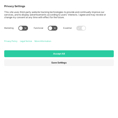
Berlin, Germany
London, EC1V 1AW, United
Kingdom
United States
Switzerland
131 Continental Dr, Suite 305,
Dorfstrasse 52a, 6390
Newark, Delaware 19713, United
Engelberg, Switzerland
States
Bulgaria
United Arab Emirates
Regus Sofia City West, bul
UAE Dubai Silicon Oasis, DDP
Totleben 53-55, 1606 Sofia,
Building A1, Office 302, Dubai,
Bulgaria
United Arab Emirates
Mexico
Av Chapultepec 360, Roma
Norte, Cuauhtémoc, 06700
Ciudad de México, CDMX,
Mexico
Pravna lica platforme mogu se razlikovati u zavisnosti od lokacije,