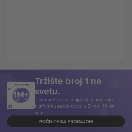
Tržište broj 1 na
HVALA VAM!
svetu.
Ticombo® je sada najpraćenija od svih
platformi za preprodaju u Evropi. Hvala
vam!
POČNITE SA PRODAJOM