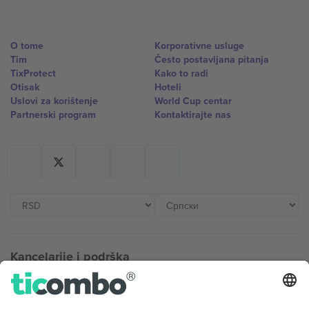
O tome
Korporativne usluge
Tim
Često postavljana pitanja
TixProtect
Kako to radi
Otisak
Hoteli
Uslovi za korištenje
World Cup centar
Partnerski program
Kontaktirajte nas
Kancelarije i podrška
Germany
United Kingdom
Unter den Linden 24, 10117
167 City Road, London, Greater