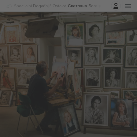
Najavite se
Specijalni Događaji
Ostalo
Светлана Богацкая Karte