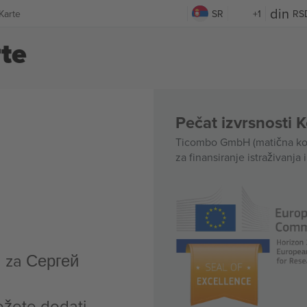
Karte
SR
+1
RS
te
Pečat izvrsnosti 
Ticombo GmbH (matična kom
za finansiranje istraživanja 
a za Сергей
ožete dodati