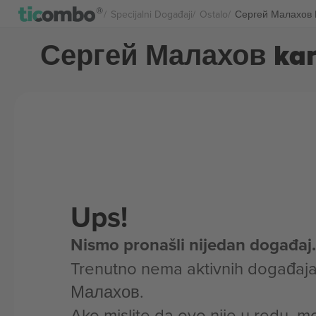
Specijalni Događaji
Ostalo
Сергей Малахов 
Сергей Малахов kar
Ups!
Nismo pronašli nijedan događaj.
Trenutno nema aktivnih događaj
Малахов.
Ako mislite da ovo nije u redu, m