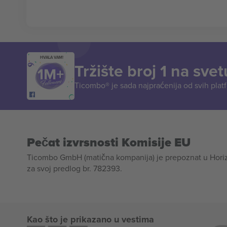
HVALA VAM!
Tržište broj 1 na svet
Ticombo® je sada najpraćenija od svih plat
Pečat izvrsnosti Komisije EU
Ticombo GmbH (matična kompanija) je prepoznat u Horizon
za svoj predlog br. 782393.
Kao što je prikazano u vestima