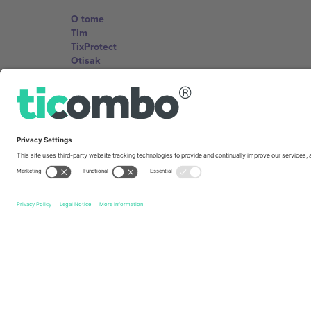
O tome
Tim
TixProtect
Otisak
Uslovi za korištenje
Partnerski program
Kancelarije i podrška
Germany
Unter den Linden 24, 10117 Berlin, Germany
United States
131 Continental Dr, Suite 305, Newark, Delaware 19713, 