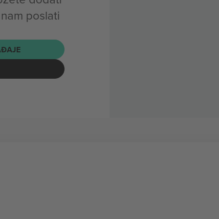
 nam poslati
AĐAJE