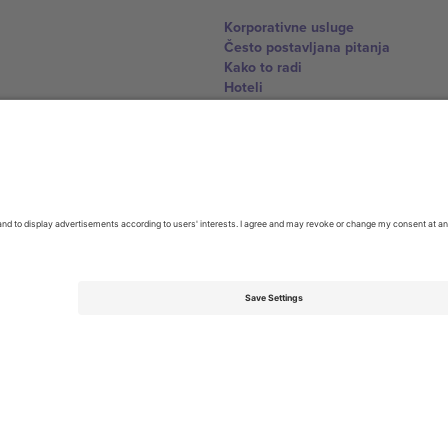
Korporativne usluge
Često postavljana pitanja
Kako to radi
Hoteli
World Cup centar
Kontaktirajte nas
United Kingdom
167 City Road, London, Greater L
Switzerland
United States
Dorfstrasse 52a, 6390 Engelberg, 