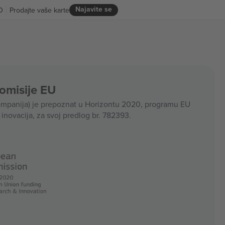
Najavite se
D
Prodajte vaše karte
Komisije EU
panija) je prepoznat u Horizontu 2020, programu EU
i inovacija, za svoj predlog br. 782393.