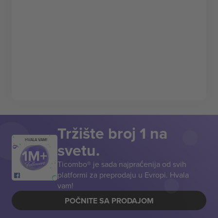
Tržište broj 1 na
HVALA VAM!
svetu.
Ticombo® je sada najpraćenija od svih
platformi za preprodaju u Evropi. Hvala
vam!
POČNITE SA PRODAJOM