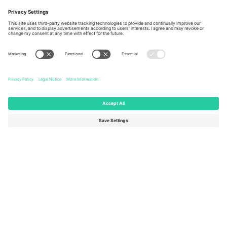
Berlin, Germany
London, EC1V 1AW, United
Kingdom
United States
Switzerland
131 Continental Dr, Suite 305,
Dorfstrasse 52a, 6390
Newark, Delaware 19713, United
Engelberg, Switzerland
States
Bulgaria
United Arab Emirates
Regus Sofia City West, bul
UAE Dubai Silicon Oasis, DDP
Totleben 53-55, 1606 Sofia,
Building A1, Office 302, Dubai,
Bulgaria
United Arab Emirates
Mexico
Av Chapultepec 360, Roma
Norte, Cuauhtémoc, 06700
Ciudad de México, CDMX,
Mexico
Pravna lica platforme mogu se razlikovati u zavisnosti od lokacije,