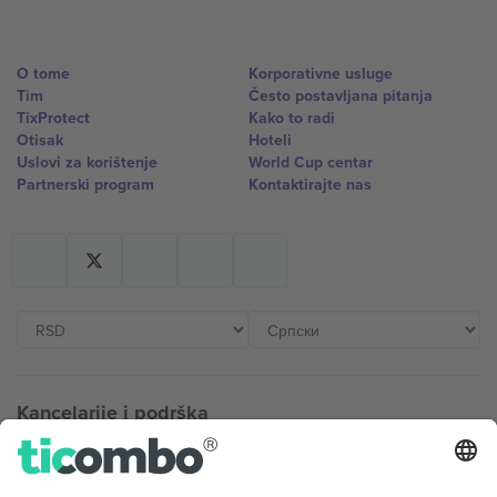
O tome
Korporativne usluge
Tim
Često postavljana pitanja
TixProtect
Kako to radi
Otisak
Hoteli
Uslovi za korištenje
World Cup centar
Partnerski program
Kontaktirajte nas
Kancelarije i podrška
Germany
United Kingdom
Unter den Linden 24, 10117
167 City Road, London, Greater