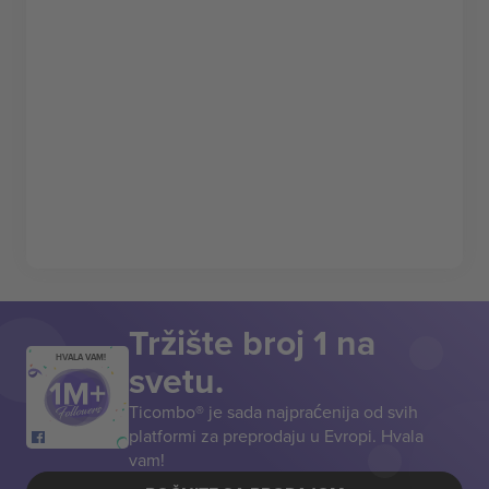
Tržište broj 1 na
HVALA VAM!
svetu.
Ticombo® je sada najpraćenija od svih
platformi za preprodaju u Evropi. Hvala
vam!