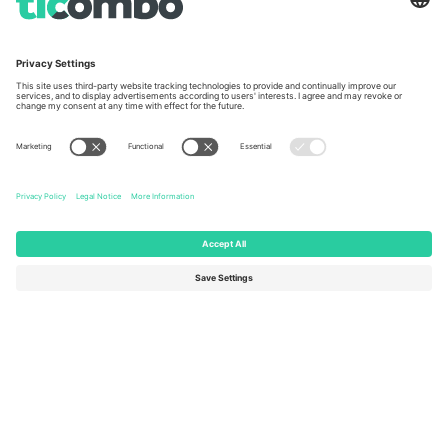
Unter den Linden 24, 10117
167 City Road, London, Greater
Berlin, Germany
London, EC1V 1AW, United
Kingdom
United States
Switzerland
131 Continental Dr, Suite 305,
Dorfstrasse 52a, 6390
Newark, Delaware 19713, United
Engelberg, Switzerland
States
Bulgaria
United Arab Emirates
Regus Sofia City West, bul
UAE Dubai Silicon Oasis, DDP
Totleben 53-55, 1606 Sofia,
Building A1, Office 302, Dubai,
Bulgaria
United Arab Emirates
Mexico
Av Chapultepec 360, Roma
Norte, Cuauhtémoc, 06700
Ciudad de México, CDMX,
Mexico