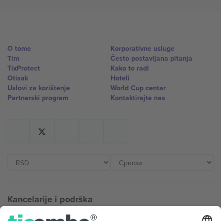
O tome
Korporativne usluge
Tim
Često postavljana pitanja
TixProtect
Kako to radi
Otisak
Hoteli
Uslovi za korištenje
World Cup centar
Partnerski program
Kontaktirajte nas
Kancelarije i podrška
Germany
United Kingdom