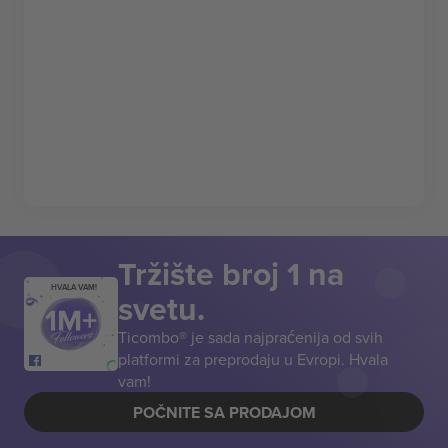
Tržište broj 1 na
HVALA VAM!
svetu.
Ticombo® je sada najpraćenija od svih
platformi za preprodaju u Evropi. Hvala
vam!
POČNITE SA PRODAJOM