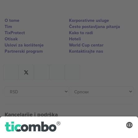
O tome
Korporativne usluge
Tim
Često postavljana pitanja
TixProtect
Kako to radi
Otisak
Hoteli
Uslovi za korištenje
World Cup centar
Partnerski program
Kontaktirajte nas
Kancelarije i podrška
Germany
United Kingdom
Unter den Linden 24, 10117
167 City Road, London, Greater