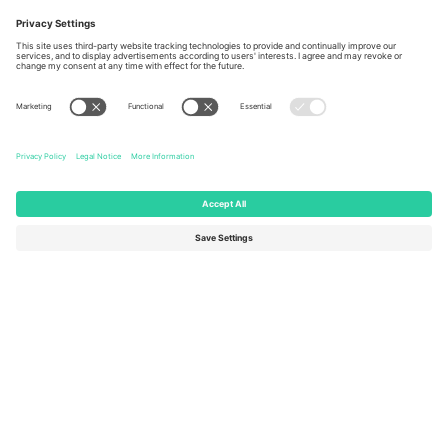
Berlin, Germany
London, EC1V 1AW, United
Kingdom
United States
Switzerland
131 Continental Dr, Suite 305,
Dorfstrasse 52a, 6390
Newark, Delaware 19713, United
Engelberg, Switzerland
States
Bulgaria
United Arab Emirates
Regus Sofia City West, bul
UAE Dubai Silicon Oasis, DDP
Totleben 53-55, 1606 Sofia,
Building A1, Office 302, Dubai,
Bulgaria
United Arab Emirates
Mexico
Av Chapultepec 360, Roma
Norte, Cuauhtémoc, 06700
Ciudad de México, CDMX,
Mexico
Pravna lica platforme mogu se razlikovati u zavisnosti od lokacije,