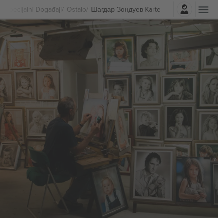
Najavite se
Specijalni Događaji
Ostalo
Шагдар Зондуев Karte