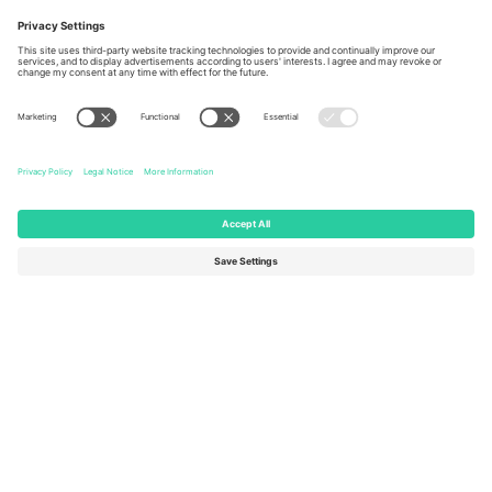
Berlin, Germany
London, EC1V 1AW, United
Kingdom
United States
Switzerland
131 Continental Dr, Suite 305,
Dorfstrasse 52a, 6390
Newark, Delaware 19713, United
Engelberg, Switzerland
States
Bulgaria
United Arab Emirates
Regus Sofia City West, bul
UAE Dubai Silicon Oasis, DDP
Totleben 53-55, 1606 Sofia,
Building A1, Office 302, Dubai,
Bulgaria
United Arab Emirates
Mexico
Av Chapultepec 360, Roma
Norte, Cuauhtémoc, 06700
Ciudad de México, CDMX,
Mexico
Pravna lica platforme mogu se razlikovati u zavisnosti od lokacije,