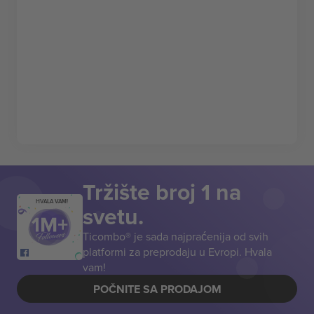
Tržište broj 1 na
HVALA VAM!
svetu.
Ticombo® je sada najpraćenija od svih
platformi za preprodaju u Evropi. Hvala
vam!
POČNITE SA PRODAJOM