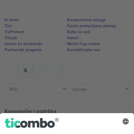
O tome
Korporativne usluge
Tim
Često postavljana pitanja
TixProtect
Kako to radi
Otisak
Hoteli
Uslovi za korištenje
World Cup centar
Partnerski program
Kontaktirajte nas
Kancelarije i podrška
Germany
United Kingdom
Unter den Linden 24, 10117
167 City Road, London, Greater