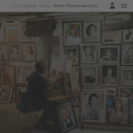
Najavite se
Specijalni Događaji
Ostalo
Юлия Поспелова Karte