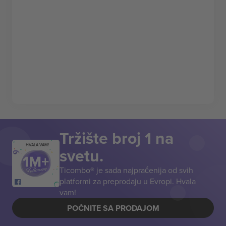
Tržište broj 1 na
HVALA VAM!
svetu.
Ticombo® je sada najpraćenija od svih
platformi za preprodaju u Evropi. Hvala
vam!
POČNITE SA PRODAJOM