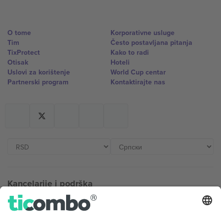
O tome
Korporativne usluge
Tim
Često postavljana pitanja
TixProtect
Kako to radi
Otisak
Hoteli
Uslovi za korištenje
World Cup centar
Partnerski program
Kontaktirajte nas
Kancelarije i podrška
Germany
United Kingdom
Unter den Linden 24, 10117
167 City Road, London, Greater