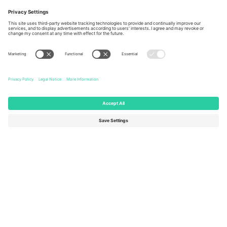
Berlin, Germany
London, EC1V 1AW, United
Kingdom
United States
Switzerland
131 Continental Dr, Suite 305,
Dorfstrasse 52a, 6390
Newark, Delaware 19713, United
Engelberg, Switzerland
States
Bulgaria
United Arab Emirates
Regus Sofia City West, bul
UAE Dubai Silicon Oasis, DDP
Totleben 53-55, 1606 Sofia,
Building A1, Office 302, Dubai,
Bulgaria
United Arab Emirates
Mexico
Av Chapultepec 360, Roma
Norte, Cuauhtémoc, 06700
Ciudad de México, CDMX,
Mexico
Pravna lica platforme mogu se razlikovati u zavisnosti od lokacije,