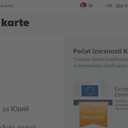
в Karte
SR
+49
R
karte
Pečat izvrsnosti 
Ticombo GmbH (matična kom
za finansiranje istraživanja 
a za Юрий
ožete dodati