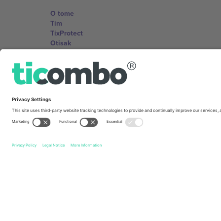
O tome
Tim
TixProtect
Otisak
Uslovi za korištenje
Partnerski program
Kancelarije i podrška
Germany
Unter den Linden 24, 10117 Berlin, Germany
United States
131 Continental Dr, Suite 305, Newark, Delaware 19713, 