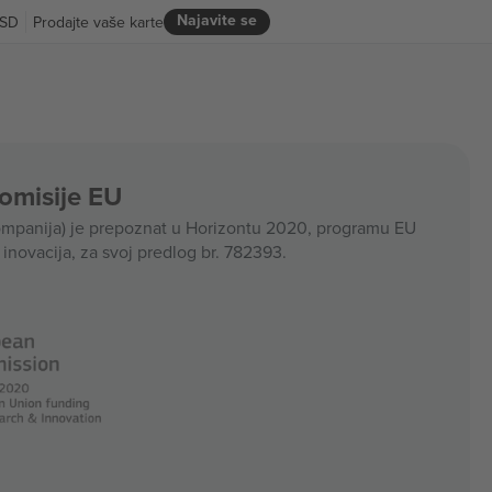
Najavite se
SD
Prodajte vaše karte
Komisije EU
panija) je prepoznat u Horizontu 2020, programu EU
i inovacija, za svoj predlog br. 782393.