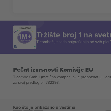
HVALA VAM!
Tržište broj 1 na svet
Ticombo® je sada najpraćenija od svih plat
Pečat izvrsnosti Komisije EU
Ticombo GmbH (matična kompanija) je prepoznat u Horizon
za svoj predlog br. 782393.
Kao što je prikazano u vestima