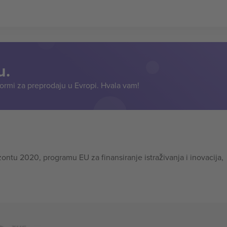
u.
formi za preprodaju u Evropi. Hvala vam!
tu 2020, programu EU za finansiranje istraživanja i inovacija,