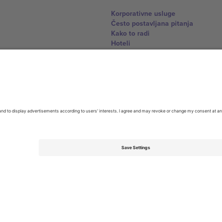
Korporativne usluge
Često postavljana pitanja
Kako to radi
Hoteli
World Cup centar
Kontaktirajte nas
United Kingdom
167 City Road, London, Greater L
Switzerland
United States
Dorfstrasse 52a, 6390 Engelberg, 