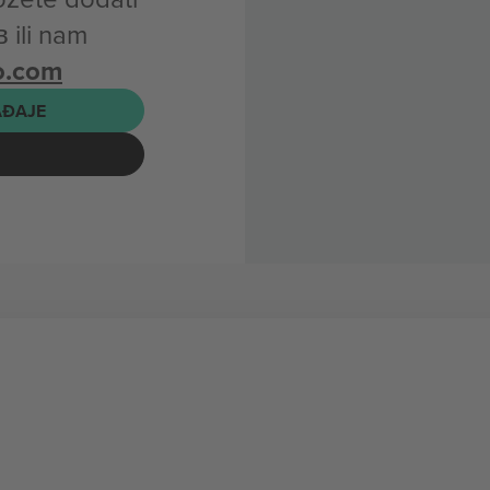
ili nam
o.com
AĐAJE