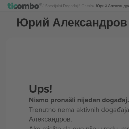
Specijalni Događaji
Ostalo
Юрий Александро
Юрий Александров 
Ups!
Nismo pronašli nijedan događaj.
Trenutno nema aktivnih događaj
Александров.
Ako mislite da ovo nije u redu, m