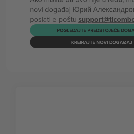
novi događaj Юрий Александров 
poslati e-poštu
support@ticomb
POGLEDAJTE PREDSTOJEĆE DOG
KREIRAJTE NOVI DOGAĐAJ