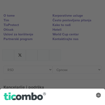
O tome
Korporativne usluge
Tim
Često postavljana pitanja
TixProtect
Kako to radi
Otisak
Hoteli
Uslovi za korištenje
World Cup centar
Partnerski program
Kontaktirajte nas
Kancelarije i podrška
Germany
United Kingdom
Unter den Linden 24, 10117
167 City Road, London, Greater