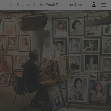
Najavite se
Specijalni Događaji
Ostalo
Юрий Тарасенко Karte