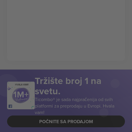
Tržište broj 1 na
HVALA VAM!
svetu.
Ticombo® je sada najpraćenija od svih
platformi za preprodaju u Evropi. Hvala
vam!
POČNITE SA PRODAJOM