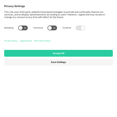
Berlin, Germany
London, EC1V 1AW, United
Kingdom
United States
Switzerland
131 Continental Dr, Suite 305,
Dorfstrasse 52a, 6390
Newark, Delaware 19713, United
Engelberg, Switzerland
States
Bulgaria
United Arab Emirates
Regus Sofia City West, bul
UAE Dubai Silicon Oasis, DDP
Totleben 53-55, 1606 Sofia,
Building A1, Office 302, Dubai,
Bulgaria
United Arab Emirates
Mexico
Av Chapultepec 360, Roma
Norte, Cuauhtémoc, 06700
Ciudad de México, CDMX,
Mexico
Pravna lica platforme mogu se razlikovati u zavisnosti od lokacije,