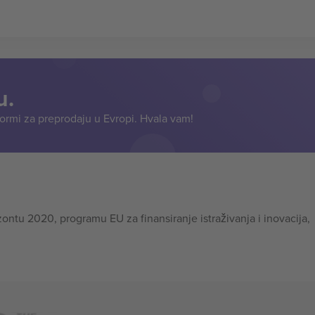
u.
formi za preprodaju u Evropi. Hvala vam!
tu 2020, programu EU za finansiranje istraživanja i inovacija,