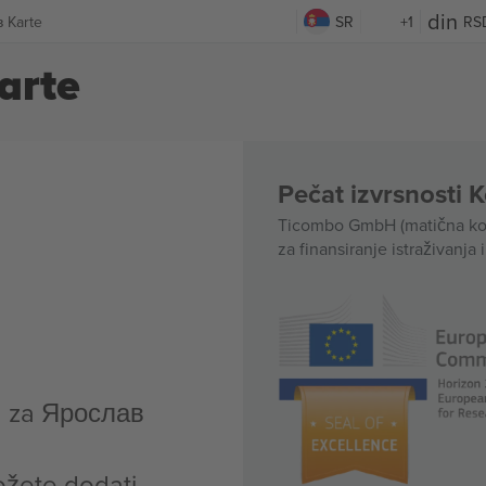
 Karte
SR
+1
RS
arte
Pečat izvrsnosti 
Ticombo GmbH (matična kom
za finansiranje istraživanja 
a za Ярослав
ožete dodati