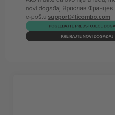
novi događaj Ярослав Францев il
e-poštu
support@ticombo.com
POGLEDAJTE PREDSTOJEĆE DOG
KREIRAJTE NOVI DOGAĐAJ