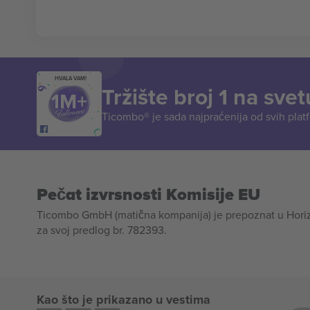
HVALA VAM!
Tržište broj 1 na svet
Ticombo® je sada najpraćenija od svih plat
Pečat izvrsnosti Komisije EU
Ticombo GmbH (matična kompanija) je prepoznat u Horizon
za svoj predlog br. 782393.
Kao što je prikazano u vestima