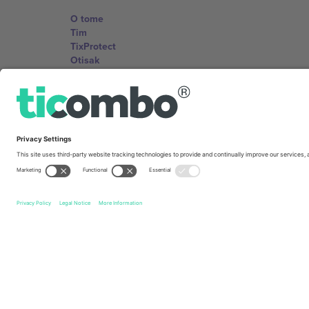
O tome
Tim
TixProtect
Otisak
Uslovi za korištenje
Partnerski program
Kancelarije i podrška
Germany
Unter den Linden 24, 10117 Berlin, Germany
United States
131 Continental Dr, Suite 305, Newark, Delaware 19713, 