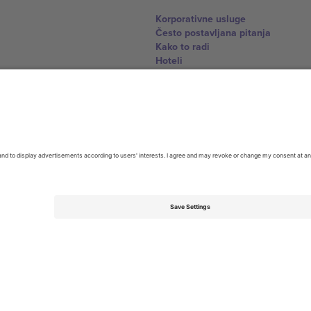
Korporativne usluge
Često postavljana pitanja
Kako to radi
Hoteli
World Cup centar
Kontaktirajte nas
United Kingdom
167 City Road, London, Greater L
Switzerland
United States
Dorfstrasse 52a, 6390 Engelberg, 