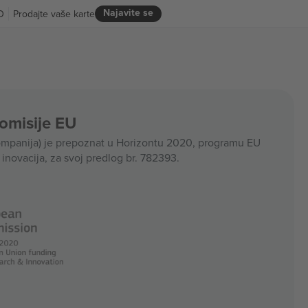
Najavite se
D
Prodajte vaše karte
Komisije EU
panija) je prepoznat u Horizontu 2020, programu EU
i inovacija, za svoj predlog br. 782393.