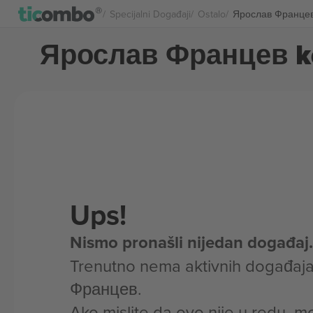
Specijalni Događaji
Ostalo
Ярослав Францев
Ярослав Францев k
Ups!
Nismo pronašli nijedan događaj.
Trenutno nema aktivnih događaj
Францев.
Ako mislite da ovo nije u redu, m