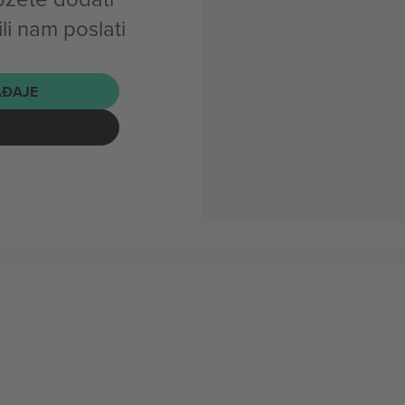
i nam poslati
AĐAJE