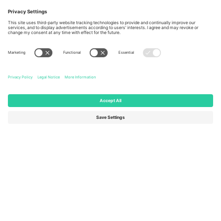
Berlin, Germany
London, EC1V 1AW, United
Kingdom
United States
Switzerland
131 Continental Dr, Suite 305,
Dorfstrasse 52a, 6390
Newark, Delaware 19713, United
Engelberg, Switzerland
States
Bulgaria
United Arab Emirates
Regus Sofia City West, bul
UAE Dubai Silicon Oasis, DDP
Totleben 53-55, 1606 Sofia,
Building A1, Office 302, Dubai,
Bulgaria
United Arab Emirates
Mexico
Av Chapultepec 360, Roma
Norte, Cuauhtémoc, 06700
Ciudad de México, CDMX,
Mexico
Pravna lica platforme mogu se razlikovati u zavisnosti od lokacije,