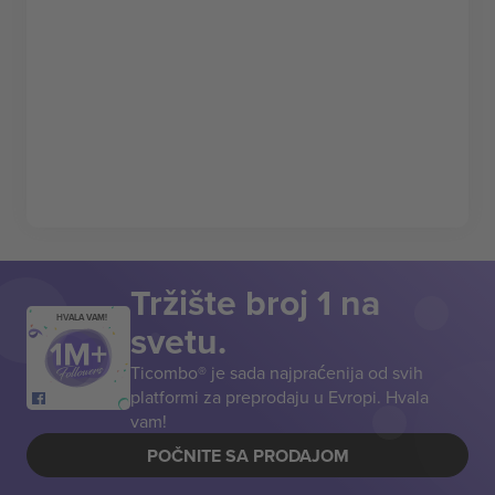
Tržište broj 1 na
HVALA VAM!
svetu.
Ticombo® je sada najpraćenija od svih
platformi za preprodaju u Evropi. Hvala
vam!
POČNITE SA PRODAJOM