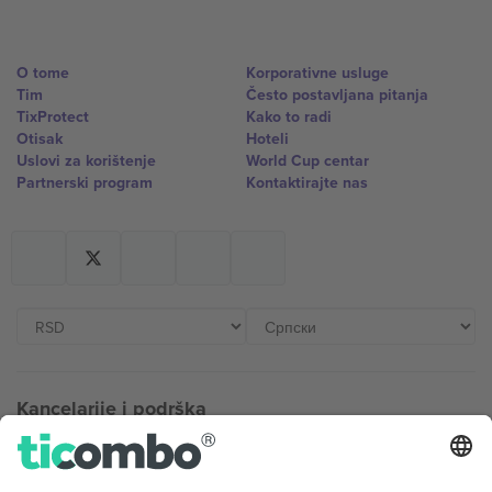
O tome
Korporativne usluge
Tim
Često postavljana pitanja
TixProtect
Kako to radi
Otisak
Hoteli
Uslovi za korištenje
World Cup centar
Partnerski program
Kontaktirajte nas
Kancelarije i podrška
Germany
United Kingdom
Unter den Linden 24, 10117
167 City Road, London, Greater