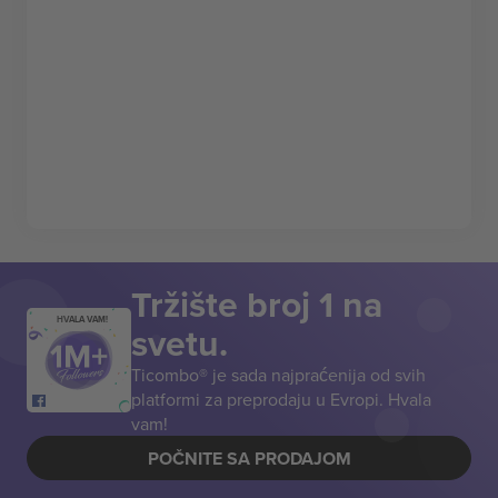
Tržište broj 1 na
HVALA VAM!
svetu.
Ticombo® je sada najpraćenija od svih
platformi za preprodaju u Evropi. Hvala
vam!
POČNITE SA PRODAJOM