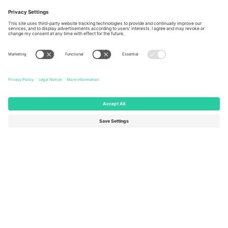
Berlin, Germany
London, EC1V 1AW, United
Kingdom
United States
Switzerland
131 Continental Dr, Suite 305,
Dorfstrasse 52a, 6390
Newark, Delaware 19713, United
Engelberg, Switzerland
States
Bulgaria
United Arab Emirates
Regus Sofia City West, bul
UAE Dubai Silicon Oasis, DDP
Totleben 53-55, 1606 Sofia,
Building A1, Office 302, Dubai,
Bulgaria
United Arab Emirates
Mexico
Av Chapultepec 360, Roma
Norte, Cuauhtémoc, 06700
Ciudad de México, CDMX,
Mexico
Pravna lica platforme mogu se razlikovati u zavisnosti od lokacije,