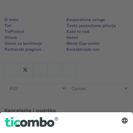
O tome
Korporativne usluge
Tim
Često postavljana pitanja
TixProtect
Kako to radi
Otisak
Hoteli
Uslovi za korištenje
World Cup centar
Partnerski program
Kontaktirajte nas
Kancelarije i podrška
Germany
United Kingdom
Unter den Linden 24, 10117
167 City Road, London, Greater