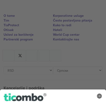
O tome
Korporativne usluge
Tim
Često postavljana pitanja
TixProtect
Kako to radi
Otisak
Hoteli
Uslovi za korištenje
World Cup centar
Partnerski program
Kontaktirajte nas
Kancelarije i podrška
Germany
United Kingdom
Unter den Linden 24, 10117
167 City Road, London, Greater