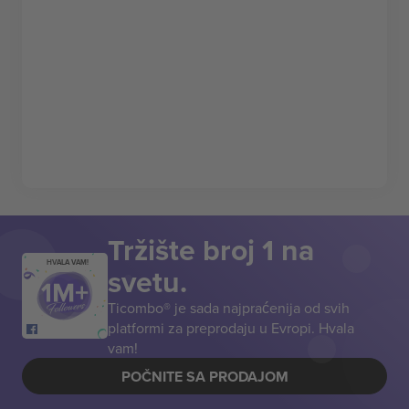
Tržište broj 1 na
HVALA VAM!
svetu.
Ticombo® je sada najpraćenija od svih
platformi za preprodaju u Evropi. Hvala
vam!
POČNITE SA PRODAJOM