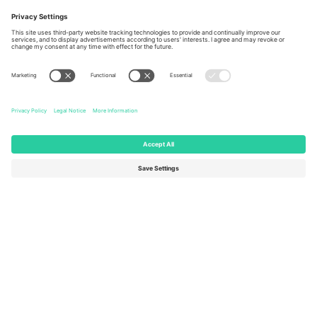
Berlin, Germany
London, EC1V 1AW, United
Kingdom
United States
Switzerland
131 Continental Dr, Suite 305,
Dorfstrasse 52a, 6390
Newark, Delaware 19713, United
Engelberg, Switzerland
States
Bulgaria
United Arab Emirates
Regus Sofia City West, bul
UAE Dubai Silicon Oasis, DDP
Totleben 53-55, 1606 Sofia,
Building A1, Office 302, Dubai,
Bulgaria
United Arab Emirates
Mexico
Av Chapultepec 360, Roma
Norte, Cuauhtémoc, 06700
Ciudad de México, CDMX,
Mexico
Pravna lica platforme mogu se razlikovati u zavisnosti od lokacije,