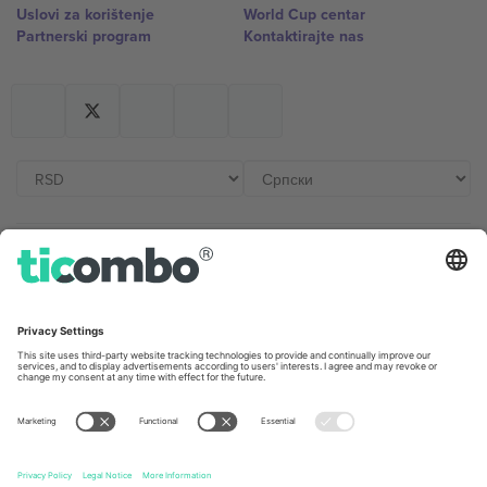
Uslovi za korištenje
World Cup centar
Partnerski program
Kontaktirajte nas
Kancelarije i podrška
Germany
United Kingdom
Unter den Linden 24, 10117
167 City Road, London, Greater
Berlin, Germany
London, EC1V 1AW, United
Kingdom
United States
Switzerland
131 Continental Dr, Suite 305,
Dorfstrasse 52a, 6390
Newark, Delaware 19713, United
Engelberg, Switzerland