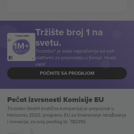
Tržište broj 1 na
HVALA VAM!
svetu.
Ticombo® je sada najpraćenija od svih
platformi za preprodaju u Evropi. Hvala
vam!
POČNITE SA PRODAJOM
Pečat izvrsnosti Komisije EU
Ticombo GmbH (matična kompanija) je prepoznat u
Horizontu 2020, programu EU za finansiranje istraživanja
i inovacija, za svoj predlog br. 782393.