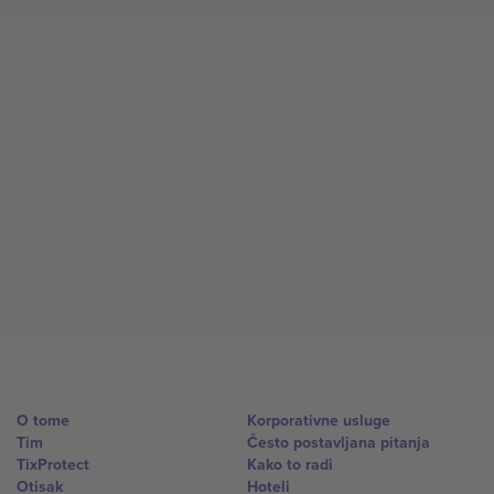
O tome
Korporativne usluge
Tim
Često postavljana pitanja
TixProtect
Kako to radi
Otisak
Hoteli