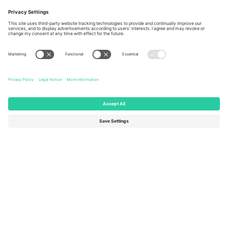
Berlin, Germany
London, EC1V 1AW, United
Kingdom
United States
Switzerland
131 Continental Dr, Suite 305,
Dorfstrasse 52a, 6390
Newark, Delaware 19713, United
Engelberg, Switzerland
States
Bulgaria
United Arab Emirates
Regus Sofia City West, bul
UAE Dubai Silicon Oasis, DDP
Totleben 53-55, 1606 Sofia,
Building A1, Office 302, Dubai,
Bulgaria
United Arab Emirates
Mexico
Av Chapultepec 360, Roma
Norte, Cuauhtémoc, 06700
Ciudad de México, CDMX,
Mexico
Pravna lica platforme mogu se razlikovati u zavisnosti od lokacije,