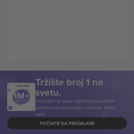
Tržište broj 1 na
HVALA VAM!
svetu.
Ticombo® je sada najpraćenija od svih
platformi za preprodaju u Evropi. Hvala
vam!
POČNITE SA PRODAJOM