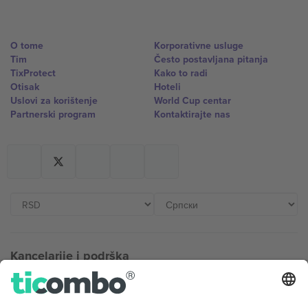
O tome
Korporativne usluge
Tim
Često postavljana pitanja
TixProtect
Kako to radi
Otisak
Hoteli
Uslovi za korištenje
World Cup centar
Partnerski program
Kontaktirajte nas
Kancelarije i podrška
Germany
United Kingdom
Unter den Linden 24, 10117
167 City Road, London, Greater