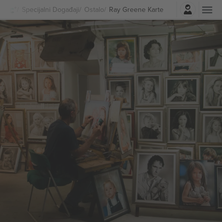
Najavite se
Specijalni Događaji
Ostalo
Ray Greene Karte