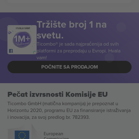
Tržište broj 1 na
HVALA VAM!
svetu.
Ticombo® je sada najpraćenija od svih
platformi za preprodaju u Evropi. Hvala
vam!
POČNITE SA PRODAJOM
Pečat izvrsnosti Komisije EU
Ticombo GmbH (matična kompanija) je prepoznat u
Horizontu 2020, programu EU za finansiranje istraživanja
i inovacija, za svoj predlog br. 782393.