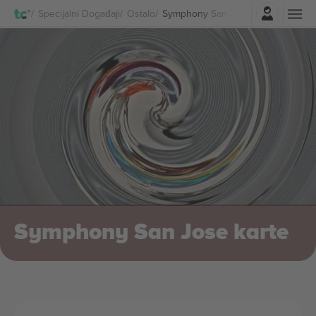
Najavite se
Specijalni Događaji
Ostalo
Symphony San Jose Karte
Symphony San Jose karte