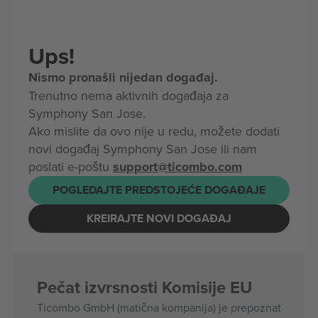
Ups!
Nismo pronašli nijedan događaj.
Trenutno nema aktivnih događaja za
Symphony San Jose.
Ako mislite da ovo nije u redu, možete dodati
novi događaj Symphony San Jose ili nam
poslati e-poštu
support@ticombo.com
POGLEDAJTE PREDSTOJEĆE DOGAĐAJE
KREIRAJTE NOVI DOGAĐAJ
Pečat izvrsnosti Komisije EU
Ticombo GmbH (matična kompanija) je prepoznat