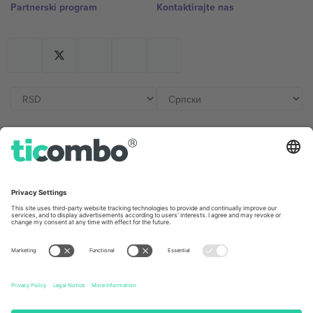
Partnerski program
Kontaktirajte nas
Kancelarije i podrška
Germany
United Kingdom
Unter den Linden 24, 10117
167 City Road, London, Greater
Berlin, Germany
London, EC1V 1AW, United
Kingdom
United States
Switzerland
131 Continental Dr, Suite 305,
Dorfstrasse 52a, 6390
Newark, Delaware 19713, United
Engelberg, Switzerland
States